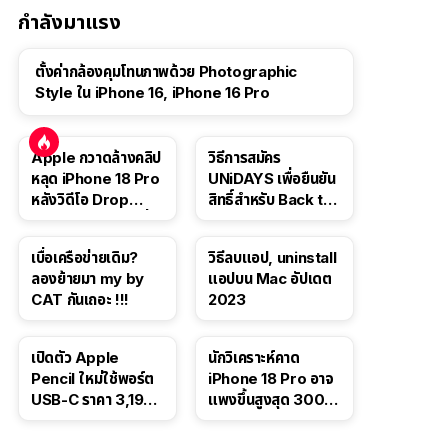
กำลังมาแรง
ตั้งค่ากล้องคุมโทนภาพด้วย Photographic
Style ใน iPhone 16, iPhone 16 Pro
Apple กวาดล้างคลิป
วิธีการสมัคร
หลุด iPhone 18 Pro
UNiDAYS เพื่อยืนยัน
หลังวิดีโอ Drop
สิทธิ์สำหรับ Back to
Test ปลิวหายจากสื่อ
School 2565
โซเชียล
เบื่อเครือข่ายเดิม?
วิธีลบแอป, uninstall
ลองย้ายมา my by
แอปบน Mac อัปเดต
CAT กันเถอะ !!!
2023
เปิดตัว Apple
นักวิเคราะห์คาด
Pencil ใหม่ใช้พอร์ต
iPhone 18 Pro อาจ
USB-C ราคา 3,190
แพงขึ้นสูงสุด 300
บาท ขาย พ.ย. 2023
ดอลลาร์ เริ่มต้นแตะ
นี้
1,399 ดอลลาร์