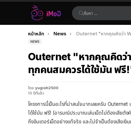
ค้นหา:
คุณอยู่ที่นี่:
หน้าหลัก
News
Outernet "หากคุณคิดว่า Wi
เรื่อง
NEWS
ล่าสุด
Outernet "หากคุณคิดว่า
ทุกคนสมควรได้ใช้มัน ฟรี
โดย
yugioh2500
13 ปีที่แล้ว
โครงการนี้เป็นอะไรที่น่าสนใจมากเลยครับ Outernet
ได้ใช้มัน ฟรี! (อารมณ์ประมาณเล่นเน็ตไม่ต้องเสียตังค์
ถึงอินเตอร์เน็ตอย่างแท้จริง และไม่จำเป็นต้องเสียเงิ