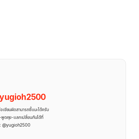
yugioh2500
ขียนผิดสามารถชี้แนะได้ครับ
ูดคุย-แลกเปลี่ยนกันได้ที่
r: @yugioh2500