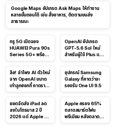
Google Maps อัปเกรด Ask Maps ให้ทำงาน
หลายขั้นตอนได้ เช่น สั่งอาหาร, ติดตามขนส่ง
สาธารณะ
ทรู 5G เปิดจอง
OpenAI อัปเกรด
HUAWEI Pura 90s
GPT-5.6 Sol ใหม่
Series 5G+ พร้อม
สำหรับผู้ใช้ Plus และ
ส่วนลดสูงสุด 19,400
Pro และขยาย GPT-
บาท
5.6 Luna ให้ผู้ใช้ฟรี
ลือ! ลำโพง AI ตัวใหม่
อุปกรณ์ Samsung
จาก OpenAI ขนาด
Galaxy ที่คาดว่าจะ
เท่าลูกฮอกกี้ คาดราคา
รองรับ One UI 9.5
เริ่มราว 10,000 บาท
ยอดจัดส่ง iPad ลด
Apple ครอง 65%
ลงในไตรมาส 2 ปี
ตลาดสมาร์ตโฟน
2026 แต่ Apple ยัง
พรีเมียม หลังตลาดทำ
ครองผู้นำตลาด
สถิติสูงสุดใหม่
แท็บเล็ต