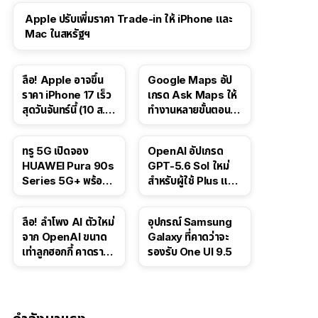
Apple ปรับเพิ่มราคา Trade-in ให้ iPhone และ
Mac ในสหรัฐฯ
ลือ! Apple อาจขึ้น
Google Maps อัป
ราคา iPhone 17 เร็ว
เกรด Ask Maps ให้
สุดวันจันทร์นี้ (10 ส.ค.
ทำงานหลายขั้นตอนได้
2026)
เช่น สั่งอาหาร,
ติดตามขนส่ง
ทรู 5G เปิดจอง
OpenAI อัปเกรด
สาธารณะ
HUAWEI Pura 90s
GPT-5.6 Sol ใหม่
Series 5G+ พร้อม
สำหรับผู้ใช้ Plus และ
ส่วนลดสูงสุด 19,400
Pro และขยาย GPT-
บาท
5.6 Luna ให้ผู้ใช้ฟรี
ลือ! ลำโพง AI ตัวใหม่
อุปกรณ์ Samsung
จาก OpenAI ขนาด
Galaxy ที่คาดว่าจะ
เท่าลูกฮอกกี้ คาดราคา
รองรับ One UI 9.5
เริ่มราว 10,000 บาท