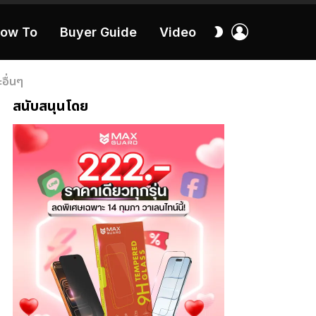
เข้า
สลับ
ow To
Buyer Guide
Video
สู่
ผิว
ระบบ
40:16
อื่นๆ
สนับสนุนโดย