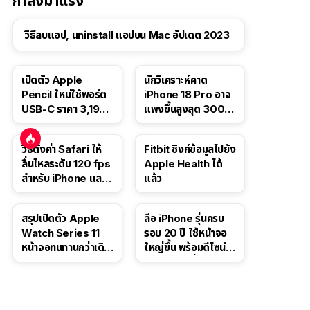
กำลังมาแรง
วิธีลบแอป, uninstall แอปบน Mac อัปเดต 2023
เปิดตัว Apple
นักวิเคราะห์คาด
Pencil ใหม่ใช้พอร์ต
iPhone 18 Pro อาจ
USB-C ราคา 3,190
แพงขึ้นสูงสุด 300
บาท ขาย พ.ย. 2023
ดอลลาร์ เริ่มต้นแตะ
นี้
1,399 ดอลลาร์
วิธีตั้งค่า Safari ให้
Fitbit ซิงก์ข้อมูลไปยัง
ลื่นไหลระดับ 120 fps
Apple Health ได้
สำหรับ iPhone และ
แล้ว
iPad
สรุปเปิดตัว Apple
ลือ iPhone รุ่นครบ
Watch Series 11
รอบ 20 ปี ใช้หน้าจอ
หน้าจอทนทานกว่าเดิม
ใหญ่ขึ้น พร้อมดีไซน์ไร้
2 เท่า เน้นฟีเจอร์
ขอบโค้งทั้งสี่ด้าน
สุขภาพ