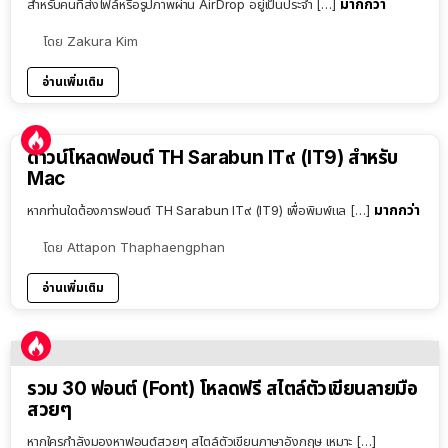
มากกว่า
สำหรับคนที่ส่งไฟล์หรือรูปภาพผ่าน AirDrop อยู่เป็นประจำ […]
โดย
Zakura Kim
อ่านเพิ่มเติม
ดาวน์โหลดฟอนต์ TH Sarabun IT๙ (IT9) สำหรับ
Mac
มากกว่า
หากท่านใดต้องการฟอนต์ TH Sarabun IT๙ (IT9) เพื่อพิมพ์แล […]
โดย
Attapon Thaphaengphan
อ่านเพิ่มเติม
รวม 30 ฟอนต์ (Font) โหลดฟรี สไตล์ตัวเขียนลายมือ
สวยๆ
หากใครกำลังมองหาฟอนต์สวยๆ สไตล์ตัวเขียนภาษาอังกฤษ เหมาะ […]