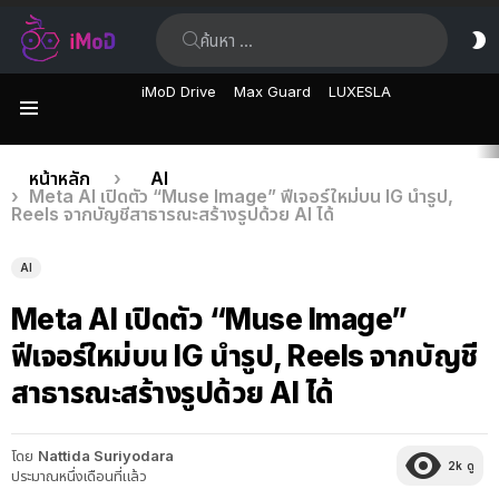
ค้นหา:
ส
ผิ
iMoD Drive
Max Guard
LUXESLA
เมนู
เรื่อง
คุณอยู่ที่นี่:
หน้าหลัก
AI
Meta AI เปิดตัว “Muse Image” ฟีเจอร์ใหม่บน IG นำรูป,
ล่าสุด
Reels จากบัญชีสาธารณะสร้างรูปด้วย AI ได้
AI
Meta AI เปิดตัว “Muse Image”
ฟีเจอร์ใหม่บน IG นำรูป, Reels จากบัญชี
สาธารณะสร้างรูปด้วย AI ได้
โดย
Nattida Suriyodara
2k
ดู
ประมาณหนึ่งเดือนที่แล้ว