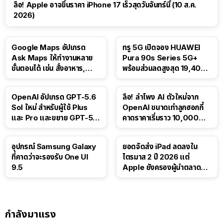
ลือ! Apple อาจขึ้นราคา iPhone 17 เร็วสุดวันจันทร์นี้ (10 ส.ค.
2026)
Google Maps อัปเกรด
ทรู 5G เปิดจอง HUAWEI
Ask Maps ให้ทำงานหลาย
Pura 90s Series 5G+
ขั้นตอนได้ เช่น สั่งอาหาร,
พร้อมส่วนลดสูงสุด 19,400
ติดตามขนส่งสาธารณะ
บาท
OpenAI อัปเกรด GPT-5.6
ลือ! ลำโพง AI ตัวใหม่จาก
Sol ใหม่ สำหรับผู้ใช้ Plus
OpenAI ขนาดเท่าลูกฮอกกี้
และ Pro และขยาย GPT-5.6
คาดราคาเริ่มราว 10,000
Luna ให้ผู้ใช้ฟรี
บาท
อุปกรณ์ Samsung Galaxy
ยอดจัดส่ง iPad ลดลงใน
ที่คาดว่าจะรองรับ One UI
ไตรมาส 2 ปี 2026 แต่
9.5
Apple ยังครองผู้นำตลาด
แท็บเล็ต
กำลังมาแรง