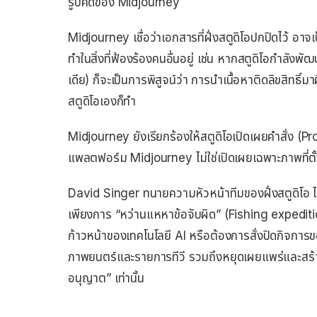
รูปคดีของ Midjourney
Midjourney เชื่อว่าเอกสารที่ฝั่งสตูดิโอปกปิดไว้ อาจเป
ทำในสิ่งที่ฟ้องร้องคนอื่นอยู่ เช่น หากสตูดิโอกำลัง
เดีย) ก็จะเป็นการพิสูจน์ว่า การนำเนื้อหาติดลิขสิทธิ์
สตูดิโอเองก็ทำ
Midjourney ยังเรียกร้องให้สตูดิโอเปิดเผยคำสั่ง (P
แพลตฟอร์ม Midjourney ไม่ใช่เปิดเผยเฉพาะภาพที่ตั้ง
David Singer ทนายความหัวหน้าทีมของฝั่งสตูดิโอ ไ
เพียงการ “หว่านแหหาข้อจับผิด” (Fishing expedition)
ก้าวหน้าของเทคโนโลยี AI หรือต้องการสั่งปิดกิจกา
ภาพยนตร์และรายการทีวี รวมถึงหยุดเผยแพร่และสร้าง
อนุญาต” เท่านั้น