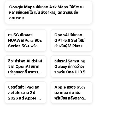
Google Maps อัปเกรด Ask Maps ให้ทำงาน
หลายขั้นตอนได้ เช่น สั่งอาหาร, ติดตามขนส่ง
สาธารณะ
ทรู 5G เปิดจอง
OpenAI อัปเกรด
HUAWEI Pura 90s
GPT-5.6 Sol ใหม่
Series 5G+ พร้อม
สำหรับผู้ใช้ Plus และ
ส่วนลดสูงสุด 19,400
Pro และขยาย GPT-
บาท
5.6 Luna ให้ผู้ใช้ฟรี
ลือ! ลำโพง AI ตัวใหม่
อุปกรณ์ Samsung
จาก OpenAI ขนาด
Galaxy ที่คาดว่าจะ
เท่าลูกฮอกกี้ คาดราคา
รองรับ One UI 9.5
เริ่มราว 10,000 บาท
ยอดจัดส่ง iPad ลด
Apple ครอง 65%
ลงในไตรมาส 2 ปี
ตลาดสมาร์ตโฟน
2026 แต่ Apple ยัง
พรีเมียม หลังตลาดทำ
ครองผู้นำตลาด
สถิติสูงสุดใหม่
แท็บเล็ต