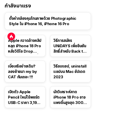
กำลังมาแรง
ตั้งค่ากล้องคุมโทนภาพด้วย Photographic
Style ใน iPhone 16, iPhone 16 Pro
Apple กวาดล้างคลิป
วิธีการสมัคร
หลุด iPhone 18 Pro
UNiDAYS เพื่อยืนยัน
หลังวิดีโอ Drop
สิทธิ์สำหรับ Back to
Test ปลิวหายจากสื่อ
School 2565
โซเชียล
เบื่อเครือข่ายเดิม?
วิธีลบแอป, uninstall
ลองย้ายมา my by
แอปบน Mac อัปเดต
CAT กันเถอะ !!!
2023
เปิดตัว Apple
นักวิเคราะห์คาด
Pencil ใหม่ใช้พอร์ต
iPhone 18 Pro อาจ
USB-C ราคา 3,190
แพงขึ้นสูงสุด 300
บาท ขาย พ.ย. 2023
ดอลลาร์ เริ่มต้นแตะ
นี้
1,399 ดอลลาร์