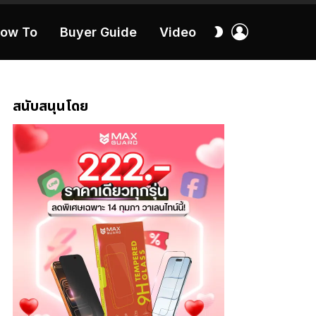
เข้า
สลับ
ow To
Buyer Guide
Video
สู่
ผิว
ระบบ
40:16
สนับสนุนโดย