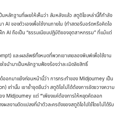
็นหลักฐานที่เผยให้เห็นว่า ลับหลังแล้ว สตูดิโอเหล่านี้ก็กำลัง
พัฒนา AI ของตัวเองเพื่อใช้งานภายใน (ทำสตอรีบอร์ดหรือคิดไอ
มาฝึก AI ถือเป็น “ธรรมเนียมปฏิบัติของอุตสาหกรรม” ที่แม้แต่
rompt) และผลลัพธ์ทั้งหมดที่พวกเขาเคยลองพิมพ์เพื่อใช้งาน
ใจนำมาเป็นหลักฐานฟ้องร้องว่าละเมิดลิขสิทธิ์
ด้ออกมาแย้งก่อนหน้านี้ว่า การกระทำของ Midjourney เป็น
 เท่านั้น เขาย้ำจุดยืนว่า สตูดิโอไม่ได้ต้องการขัดขวางความ
รของ Midjourney แต่
“
เพียงแค่ต้องการให้หยุดคัดลอก
ผลงานดัดแปลงที่นำตัวละครดังของสตูดิโอไปใช้โดยไม่ได้รับ