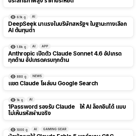
ประสิทธิภาพสูง ราคาประหยัด
AI
6.1k
ดู
DeepSeek มาแรงในบริษัทสหรัฐฯ ในฐานะทางเลือก
AI ต้นทุนต่ำ
AI
APP
1.8k
ดู
Anthropic เปิดตัว Claude Sonnet 4.6 อัปเกรด
ทุกด้าน อัปเกรดครบทุกด้าน
NEWS
880
ดู
แชต Claude โผล่บน Google Search
AI
1k
ดู
1Password รองรับ Claude ให้ AI ล็อกอินได้ แบบ
ไม่เห็นรหัสผ่านจริง
AI
GAMING GEAR
1000
ดู