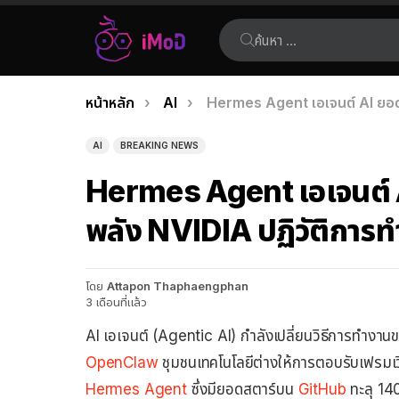
ค้นหา:
คุณอยู่ที่นี่:
หน้าหลัก
AI
Hermes Agent เอเจนต์ AI ยอดน
เรื่อง
ล่าสุด
AI
BREAKING NEWS
Hermes Agent เอเจนต์ A
พลัง NVIDIA ปฏิวัติการท
โดย
Attapon Thaphaengphan
3 เดือนที่แล้ว
AI เอเจนต์ (Agentic AI) กำลังเปลี่ยนวิธีการทำงานขอ
OpenClaw
ชุมชนเทคโนโลยีต่างให้การตอบรับเฟรมเวิ
Hermes Agent
ซึ่งมียอดสตาร์บน
GitHub
ทะลุ 14