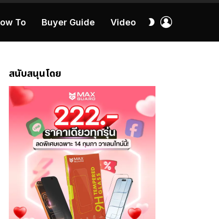
เข้า
สลับ
ow To
Buyer Guide
Video
สู่
ผิว
ระบบ
40:16
สนับสนุนโดย