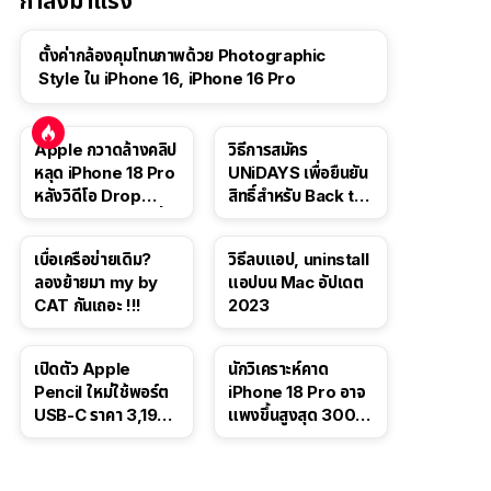
กำลังมาแรง
ตั้งค่ากล้องคุมโทนภาพด้วย Photographic
Style ใน iPhone 16, iPhone 16 Pro
Apple กวาดล้างคลิป
วิธีการสมัคร
หลุด iPhone 18 Pro
UNiDAYS เพื่อยืนยัน
หลังวิดีโอ Drop
สิทธิ์สำหรับ Back to
Test ปลิวหายจากสื่อ
School 2565
โซเชียล
เบื่อเครือข่ายเดิม?
วิธีลบแอป, uninstall
ลองย้ายมา my by
แอปบน Mac อัปเดต
CAT กันเถอะ !!!
2023
เปิดตัว Apple
นักวิเคราะห์คาด
Pencil ใหม่ใช้พอร์ต
iPhone 18 Pro อาจ
USB-C ราคา 3,190
แพงขึ้นสูงสุด 300
บาท ขาย พ.ย. 2023
ดอลลาร์ เริ่มต้นแตะ
นี้
1,399 ดอลลาร์