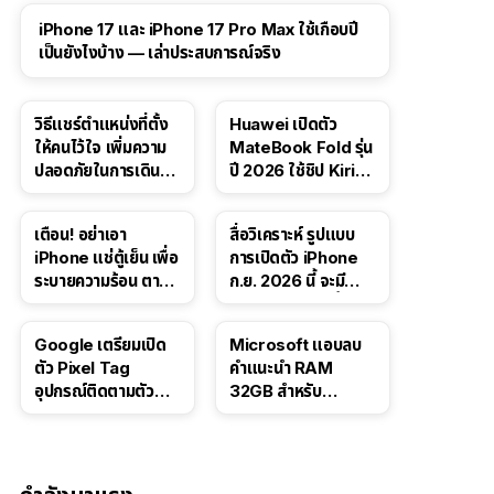
41:47
iPhone 17 และ iPhone 17 Pro Max ใช้เกือบปี
เป็นยังไงบ้าง — เล่าประสบการณ์จริง
วิธีแชร์ตำแหน่งที่ตั้ง
Huawei เปิดตัว
ให้คนไว้ใจ เพิ่มความ
MateBook Fold รุ่น
ปลอดภัยในการเดิน
ปี 2026 ใช้ชิป Kirin
ทาง สำหรับ iPhone,
X90 Plus
iPad
เตือน! อย่าเอา
สื่อวิเคราะห์ รูปแบบ
iPhone แช่ตู้เย็น เพื่อ
การเปิดตัว iPhone
ระบายความร้อน ตาม
ก.ย. 2026 นี้ จะมี
คำแนะนำใน TikTok
“ชีวิตชีวา” มากขึ้น
Google เตรียมเปิด
Microsoft แอบลบ
ตัว Pixel Tag
คำแนะนำ RAM
อุปกรณ์ติดตามตัว
32GB สำหรับ
ราคาเดียวกับ AirTag
Windows 11 ออก
จากเว็บตัวเอง