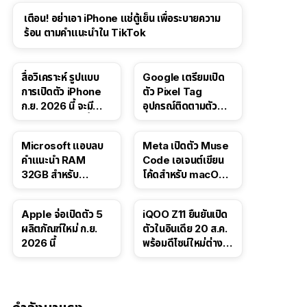
เตือน! อย่าเอา iPhone แช่ตู้เย็น เพื่อระบายความ
ร้อน ตามคำแนะนำใน TikTok
สื่อวิเคราะห์ รูปแบบ
Google เตรียมเปิด
การเปิดตัว iPhone
ตัว Pixel Tag
ก.ย. 2026 นี้ จะมี
อุปกรณ์ติดตามตัว
“ชีวิตชีวา” มากขึ้น
ราคาเดียวกับ AirTag
Microsoft แอบลบ
Meta เปิดตัว Muse
คำแนะนำ RAM
Code เอเจนต์เขียน
32GB สำหรับ
โค้ดสำหรับ macOS
Windows 11 ออก
และ Linux
จากเว็บตัวเอง
Apple จ่อเปิดตัว 5
iQOO Z11 ยืนยันเปิด
ผลิตภัณฑ์ใหม่ ก.ย.
ตัวในอินเดีย 20 ส.ค.
2026 นี้
พร้อมดีไซน์ใหม่ต่าง
จากรุ่นจีน