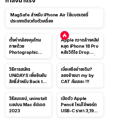
กำลังมาแรง
MagSafe สำหรับ iPhone Air ใช้แบตเตอรี่
ประเภทเดียวกับตัวเครื่อง
ตั้งค่ากล้องคุมโทน
Apple กวาดล้างคลิป
ภาพด้วย
หลุด iPhone 18 Pro
Photographic
หลังวิดีโอ Drop
Style ใน iPhone 16,
Test ปลิวหายจากสื่อ
iPhone 16 Pro
โซเชียล
วิธีการสมัคร
เบื่อเครือข่ายเดิม?
UNiDAYS เพื่อยืนยัน
ลองย้ายมา my by
สิทธิ์สำหรับ Back to
CAT กันเถอะ !!!
School 2565
วิธีลบแอป, uninstall
เปิดตัว Apple
แอปบน Mac อัปเดต
Pencil ใหม่ใช้พอร์ต
2023
USB-C ราคา 3,190
บาท ขาย พ.ย. 2023
นี้