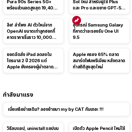
Pura 90s Series 5G+
Sol ใหม่ สำหรับผู้ใช้ Plus
พร้อมส่วนลดสูงสุด 19,400
และ Pro และขยาย GPT-5.6
บาท
Luna ให้ผู้ใช้ฟรี
ลือ! ลำโพง AI ตัวใหม่จาก
อุปกรณ์ Samsung Galaxy
OpenAI ขนาดเท่าลูกฮอกกี้
ที่คาดว่าจะรองรับ One UI
คาดราคาเริ่มราว 10,000
9.5
บาท
ยอดจัดส่ง iPad ลดลงใน
Apple ครอง 65% ตลาด
ไตรมาส 2 ปี 2026 แต่
สมาร์ตโฟนพรีเมียม หลังตลาด
Apple ยังครองผู้นำตลาด
ทำสถิติสูงสุดใหม่
แท็บเล็ต
กำลังมาแรง
เบื่อเครือข่ายเดิม? ลองย้ายมา my by CAT กันเถอะ !!!
วิธีลบแอป, uninstall แอปบน
เปิดตัว Apple Pencil ใหม่ใช้