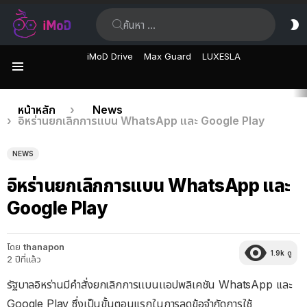
ค้นหา:
ส
ผิ
iMoD Drive
Max Guard
LUXESLA
เมนู
เรื่อง
คุณอยู่ที่นี่:
หน้าหลัก
News
อิหร่านยกเลิกการแบน WhatsApp และ Google Play
ล่าสุด
NEWS
อิหร่านยกเลิกการแบน WhatsApp และ
Google Play
โดย
thanapon
1.9k
ดู
2 ปีที่แล้ว
รัฐบาลอิหร่านมีคำสั่งยกเลิกการเเบนเเอปพลิเคชัน WhatsApp เเละ
Google Play ซึ่งเป็นขั้นตอนแรกในการลดข้อจำกัดการใช้