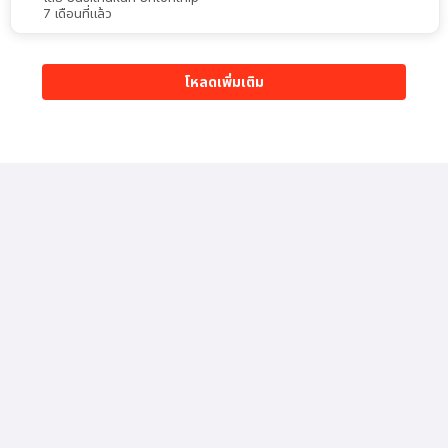
7 เดือนที่แล้ว
โหลดเพิ่มเติม
เรื่องล่าสุด
110
ดู
ลือ! Apple อาจขึ้นราคา iPhone 17 เร็วสุดวันจันทร์นี้ (10 ส.ค.
2026)
ประมาณ 23 ชั่วโมงที่แล้ว
235
ดู
279
ดู
Google Maps อัปเกรด
ทรู 5G เปิดจอง HUAWEI
Ask Maps ให้ทำงานหลาย
Pura 90s Series 5G+
ขั้นตอนได้ เช่น สั่งอาหาร,
พร้อมส่วนลดสูงสุด 19,400