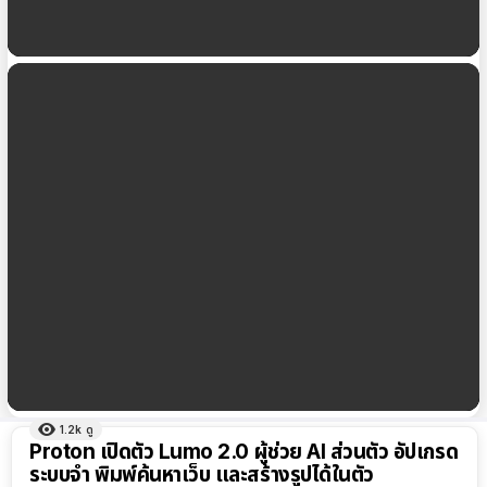
Google Photos เตรียมเพิ่มเครื่องมือ ‘Video
Remix’ ใหม่ ใช้ AI ช่วยตัดต่อวิดีโอในไม่กี่วินาที
DuckDuckGo บล็อกโฆษณา YouTube ได้แล้ว ทั้งบน
iPhone และ Mac
1.2k
ดู
ผลลัพธ์
Proton เปิดตัว Lumo 2.0 ผู้ช่วย AI ส่วนตัว อัปเกรด
ทั้งหมด
ระบบจำ พิมพ์ค้นหาเว็บ และสร้างรูปได้ในตัว