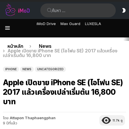
ค้นหา:
ส
ผิ
iMoD Drive
Max Guard
LUXESLA
เมนู
เรื่อง
คุณอยู่ที่นี่:
หน้าหลัก
News
Apple เปิดขาย iPhone SE (ไอโฟน SE) 2017 แล้วเครื่อง
ล่าสุด
เปล่าเริ่มต้น 16,800 บาท
IPHONE
NEWS
UNCATEGORIZED
Apple เปิดขาย iPhone SE (ไอโฟน SE)
2017 แล้วเครื่องเปล่าเริ่มต้น 16,800
บาท
โดย
Attapon Thaphaengphan
11.7k
ดู
9 ปีที่แล้ว