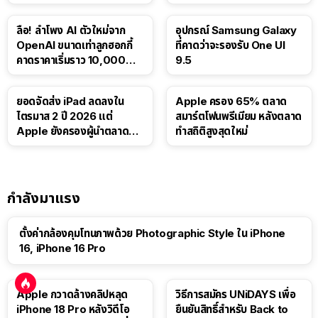
บาท
Luna ให้ผู้ใช้ฟรี
ลือ! ลำโพง AI ตัวใหม่จาก
อุปกรณ์ Samsung Galaxy
OpenAI ขนาดเท่าลูกฮอกกี้
ที่คาดว่าจะรองรับ One UI
คาดราคาเริ่มราว 10,000
9.5
บาท
ยอดจัดส่ง iPad ลดลงใน
Apple ครอง 65% ตลาด
ไตรมาส 2 ปี 2026 แต่
สมาร์ตโฟนพรีเมียม หลังตลาด
Apple ยังครองผู้นำตลาด
ทำสถิติสูงสุดใหม่
แท็บเล็ต
กำลังมาแรง
ตั้งค่ากล้องคุมโทนภาพด้วย Photographic Style ใน iPhone
16, iPhone 16 Pro
Apple กวาดล้างคลิปหลุด
วิธีการสมัคร UNiDAYS เพื่อ
iPhone 18 Pro หลังวิดีโอ
ยืนยันสิทธิ์สำหรับ Back to