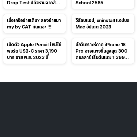
Drop Test ปลิวหายจากสื่อ
School 2565
โซเชียล
เบื่อเครือข่ายเดิม? ลองย้ายมา
วิธีลบแอป, uninstall แอปบน
my by CAT กันเถอะ !!!
Mac อัปเดต 2023
เปิดตัว Apple Pencil ใหม่ใช้
นักวิเคราะห์คาด iPhone 18
พอร์ต USB-C ราคา 3,190
Pro อาจแพงขึ้นสูงสุด 300
บาท ขาย พ.ย. 2023 นี้
ดอลลาร์ เริ่มต้นแตะ 1,399
ดอลลาร์