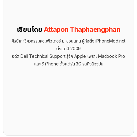
เขียนโดย
Attapon Thaphaengphan
ศิษย์เก่าวิศวกรรมคอมพิวเตอร์ ม. ขอนแก่น ผู้ก่อตั้ง iPhoneMod.net
ตั้งแต่ปี 2009
อดีต Dell Technical Support รู้จัก ​Apple เพราะ Macbook Pro
และใช้ iPhone ตั้งแต่รุ่น 3G จนถึงปัจจุบัน