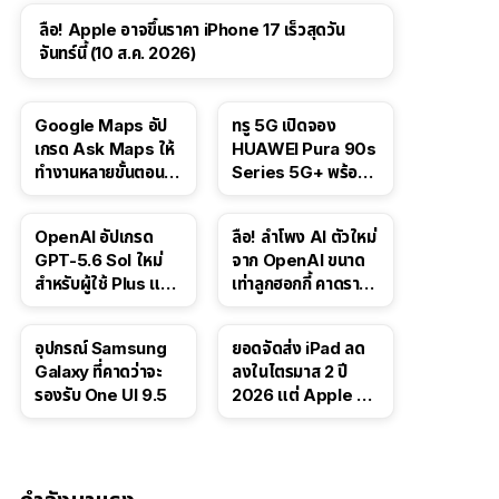
ลือ! Apple อาจขึ้นราคา iPhone 17 เร็วสุดวัน
จันทร์นี้ (10 ส.ค. 2026)
Google Maps อัป
ทรู 5G เปิดจอง
เกรด Ask Maps ให้
HUAWEI Pura 90s
ทำงานหลายขั้นตอนได้
Series 5G+ พร้อม
เช่น สั่งอาหาร,
ส่วนลดสูงสุด 19,400
ติดตามขนส่ง
บาท
OpenAI อัปเกรด
ลือ! ลำโพง AI ตัวใหม่
สาธารณะ
GPT-5.6 Sol ใหม่
จาก OpenAI ขนาด
สำหรับผู้ใช้ Plus และ
เท่าลูกฮอกกี้ คาดราคา
Pro และขยาย GPT-
เริ่มราว 10,000 บาท
5.6 Luna ให้ผู้ใช้ฟรี
อุปกรณ์ Samsung
ยอดจัดส่ง iPad ลด
Galaxy ที่คาดว่าจะ
ลงในไตรมาส 2 ปี
รองรับ One UI 9.5
2026 แต่ Apple ยัง
ครองผู้นำตลาด
แท็บเล็ต