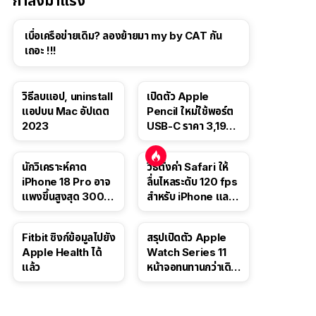
กำลังมาแรง
เบื่อเครือข่ายเดิม? ลองย้ายมา my by CAT กัน
เถอะ !!!
วิธีลบแอป, uninstall
เปิดตัว Apple
แอปบน Mac อัปเดต
Pencil ใหม่ใช้พอร์ต
2023
USB-C ราคา 3,190
บาท ขาย พ.ย. 2023
นี้
นักวิเคราะห์คาด
วิธีตั้งค่า Safari ให้
iPhone 18 Pro อาจ
ลื่นไหลระดับ 120 fps
แพงขึ้นสูงสุด 300
สำหรับ iPhone และ
ดอลลาร์ เริ่มต้นแตะ
iPad
1,399 ดอลลาร์
Fitbit ซิงก์ข้อมูลไปยัง
สรุปเปิดตัว Apple
Apple Health ได้
Watch Series 11
แล้ว
หน้าจอทนทานกว่าเดิม
2 เท่า เน้นฟีเจอร์
สุขภาพ