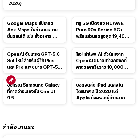
2026)
Google Maps อัปเกรด
ทรู 5G เปิดจอง HUAWEI
Ask Maps ให้ทำงานหลาย
Pura 90s Series 5G+
ขั้นตอนได้ เช่น สั่งอาหาร,
พร้อมส่วนลดสูงสุด 19,400
ติดตามขนส่งสาธารณะ
บาท
OpenAI อัปเกรด GPT-5.6
ลือ! ลำโพง AI ตัวใหม่จาก
Sol ใหม่ สำหรับผู้ใช้ Plus
OpenAI ขนาดเท่าลูกฮอกกี้
และ Pro และขยาย GPT-5.6
คาดราคาเริ่มราว 10,000
Luna ให้ผู้ใช้ฟรี
บาท
อุปกรณ์ Samsung Galaxy
ยอดจัดส่ง iPad ลดลงใน
ที่คาดว่าจะรองรับ One UI
ไตรมาส 2 ปี 2026 แต่
9.5
Apple ยังครองผู้นำตลาด
แท็บเล็ต
กำลังมาแรง