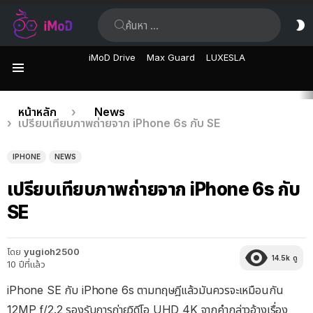
ค้นหา:
ส
ผิ
iMoD Drive
Max Guard
LUXESLA
เมนู
เรื่อง
คุณอยู่ที่นี่:
หน้าหลัก
News
เปรียบเทียบภาพถ่ายจาก iPhone 6s กับ SE
ล่าสุด
IPHONE
NEWS
เปรียบเทียบภาพถ่ายจาก iPhone 6s กับ
SE
โดย
yugioh2500
14.5k
ดู
10 ปีที่แล้ว
iPhone SE กับ iPhone 6s ตามทฤษฎีแล้วมันควรจะเหมือนกัน
12MP ƒ/2.2 รองรับการถ่ายวิดีโอ UHD 4K จากคำกล่าวอ้างเรื่อง