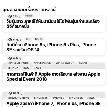
คุณอาจชอบเรื่องราวเหล่านี้
NEWS
1.7k
ดู
วัยรุ่นชาวเกาหลีใต้หันมานิยมใช้ไอโฟนรุ่นเก่าและกล้อง
ดิจิทัลมากขึ้น
IOS
IOS 14
6.7k
ดู
ยินดีด้วย iPhone 6s, iPhone 6s Plus, iPhone
SE รองรับ iOS 14
6.4k
ดู
APPLE AIRPODS
APPLE PENCIL
APPLE WATCH
EVENT
IPHONE
IPOD
NEWS
คาดการณ์สินค้าที่ Apple อาจเลิกขายหลังงาน Apple
Special Event 2018
81.6k
ดู
BREAKING NEWS
IPHONE 6S
IPHONE 7
IPHONE SE
NEWS
Apple ลดราคา iPhone 7, iPhone 6s, iPhone SE