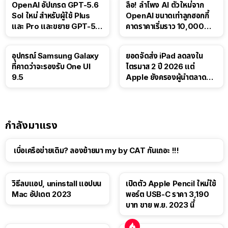
OpenAI อัปเกรด GPT-5.6
ลือ! ลำโพง AI ตัวใหม่จาก
Sol ใหม่ สำหรับผู้ใช้ Plus
OpenAI ขนาดเท่าลูกฮอกกี้
และ Pro และขยาย GPT-5.6
คาดราคาเริ่มราว 10,000
Luna ให้ผู้ใช้ฟรี
บาท
อุปกรณ์ Samsung Galaxy
ยอดจัดส่ง iPad ลดลงใน
ที่คาดว่าจะรองรับ One UI
ไตรมาส 2 ปี 2026 แต่
9.5
Apple ยังครองผู้นำตลาด
แท็บเล็ต
กำลังมาแรง
เบื่อเครือข่ายเดิม? ลองย้ายมา my by CAT กันเถอะ !!!
วิธีลบแอป, uninstall แอปบน
เปิดตัว Apple Pencil ใหม่ใช้
Mac อัปเดต 2023
พอร์ต USB-C ราคา 3,190
บาท ขาย พ.ย. 2023 นี้