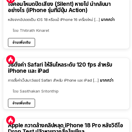
ไอคอนโหมดปิดเสียง (Silent) หายไป นำกลับมา
อย่างไร (iPhone รุ่นที่มีปุ่ม Action)
มากกว่า
หลังจากอัปเดตเป็น iOS 18 หรือแม้ iPhone 16 เครื่องใหม่ […]
โดย
Thitirath Kinaret
อ่านเพิ่มเติม
วิธีตั้งค่า Safari ให้ลื่นไหลระดับ 120 fps สำหรับ
iPhone และ iPad
มากกว่า
การตั้งค่าเว็ปเบาว์เซอร์ Safari สำหรับ iPhone และ iPad […]
โดย
Sasithakan Sritonthip
อ่านเพิ่มเติม
Apple กวาดล้างคลิปหลุด iPhone 18 Pro หลังวิดีโอ
Drop Test ปลิวหายจากสื่อโซเชียล