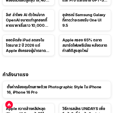
พร้อมส่วนลดสูงสุด 19,400
และ Pro และขยาย GPT-5.6
บาท
Luna ให้ผู้ใช้ฟรี
ลือ! ลำโพง AI ตัวใหม่จาก
อุปกรณ์ Samsung Galaxy
OpenAI ขนาดเท่าลูกฮอกกี้
ที่คาดว่าจะรองรับ One UI
คาดราคาเริ่มราว 10,000
9.5
บาท
ยอดจัดส่ง iPad ลดลงใน
Apple ครอง 65% ตลาด
ไตรมาส 2 ปี 2026 แต่
สมาร์ตโฟนพรีเมียม หลังตลาด
Apple ยังครองผู้นำตลาด
ทำสถิติสูงสุดใหม่
แท็บเล็ต
กำลังมาแรง
ตั้งค่ากล้องคุมโทนภาพด้วย Photographic Style ใน iPhone
16, iPhone 16 Pro
Apple กวาดล้างคลิปหลุด
วิธีการสมัคร UNiDAYS เพื่อ