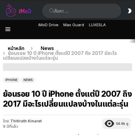
ค้นหา:
ส
ผิ
iMoD Drive
Max Guard
LUXESLA
เมนู
เรื่อง
คุณอยู่ที่นี่:
หน้าหลัก
News
ย้อนรอย 10 ปี iPhone ตั้งแต่ปี 2007 ถึง 2017 มีอะไร
ล่าสุด
เปลี่ยนแปลงบ้างในแต่ละรุ่น
IPHONE
NEWS
ย้อนรอย 10 ปี iPhone ตั้งแต่ปี 2007 ถึง
2017 มีอะไรเปลี่ยนแปลงบ้างในแต่ละรุ่น
โดย
Thitirath Kinaret
56.6k
ดู
9 ปีที่แล้ว