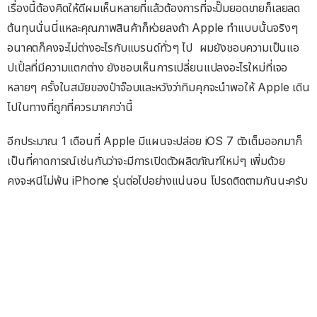
เรื่องนี้ต้องคิดให้ดีผมเห็นหลายที่แล้วต้องการที่จะปั๊มยอดขายก็เลยลด
ต้นทุนนั่นนี่แหละคุณภาพสินค้าก็ห่วยลงถ้า Apple ทำแบบนั้นจริงๆ
อนาคตก็คงจะไม่ต่างอะไรกับแบรนด์ทั่วๆ ไป ผมยังชอบความเป็นแอ
ปเปิ้ลที่มีความแตกต่าง ยังชอบเห็นการเปลี่ยนแปลงอะไรใหม่ที่เจอ
หลายๆ ครั้งในสมัยของป๋าจ๊อบและหวังว่าทิมคุกจะนำพอให้ Apple เดิน
ไปในทางที่ถูกที่ควรมากกว่านี้
อีกประมาณ 1 เดือนที่ Apple มีแผนจะปล่อย iOS 7 ตัวเต็มออกมาก็
เป็นที่คาดการณ์เช่นกันว่าจะมีการเปิดตัวผลิตภัณฑ์ใหม่ๆ เพิ่มด้วย
คงจะหนีไม่พ้น iPhone รุ่นต่อไปอย่างแน่นอน โปรดติดตามกันนะครับ