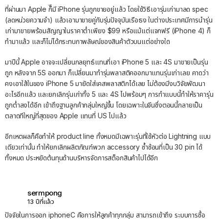
ที่ผ่านมา Apple ก็ีมี iPhone รุ่นถูกขายอยู่แล้ว โดยใช้วิธีเอารุ่นเก่ามาลด spec
(ลดหน่วยความจำ) แล้วเอามาขายคู่กับรุ่นปัจจุบันเรือธง ในต่างประเทศมีการนำรุ่น
เก่ามาขายพร้อมสัญญาในราคาต่ำเพียง $99 หรือแม้แต่แจกฟรี (iPhone 4) ก็
ทำมาแล้ว และก็ไม่ได้กระทบภาพลัษณ์ของสินค้าตัวบนแต่อย่างใด
มาปีนี้ Apple อาจจะเปลี่ยนกลยุทธ์แทนที่เอา iPhone 5 และ 4S มาขายเป็นรุ่น
ถูก หลังจาก 5S ออกมา ก็เปลี่ยนมาทำรุ่นพลาสติคออกมาแทนรุ่นเก่าเลย คาดว่า
คงเอาใส้ในของ iPhone 5 มายัดใส่เคสพลาสติกได้เลย ไม่ต้องมีงบวิจัยพัฒนา
อะไรอีกแล้ว และยกเลิกรุ่นเก่าทั้ง 5 และ 4S ไปพร้อมๆ การทำแบบนี้ทำให้ราคารุ่น
ถูกต่ำลงได้อีก เข้าถึงฐานลูกค้ากลุ่มใหญ่ขึ้น โดยเฉพาะในจีนซึ่งตอนนี้กลายเป็น
ตลาดทีใหญ่ที่สุดของ Apple แทนที่ US ไปแล้ว
อีกเหตผลก็คือทำให้ product line ทั้งหมดมีเฉพาะรุ่นที่ใช้หัวต่อ Lightning แบบ
เดียวเท่านั้น ทำให้ยกเลิกผลิตภัณฑ์พวก accessory ซ้ำซ้อนที่เป็น 30 pin ได้
ทั้งหมด ประหยัดต้นทุนด้านบริหารจัดการสต็อกสินค้าไปได้อีก
sermpong
13 ปีที่แล้ว
ปัจจัยในการออก iphoneC คือการให้ลูกค้าทุกกลุ่ม สามารถเข้าถึง ระบบการซื้อ