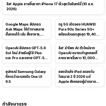
ลือ! Apple อาจขึ้นราคา iPhone 17 เร็วสุดวันจันทร์นี้ (10 ส.ค.
2026)
Google Maps อัปเกรด
ทรู 5G เปิดจอง HUAWEI
Ask Maps ให้ทำงานหลาย
Pura 90s Series 5G+
ขั้นตอนได้ เช่น สั่งอาหาร,
พร้อมส่วนลดสูงสุด 19,400
ติดตามขนส่งสาธารณะ
บาท
OpenAI อัปเกรด GPT-5.6
ลือ! ลำโพง AI ตัวใหม่จาก
Sol ใหม่ สำหรับผู้ใช้ Plus
OpenAI ขนาดเท่าลูกฮอกกี้
และ Pro และขยาย GPT-5.6
คาดราคาเริ่มราว 10,000
Luna ให้ผู้ใช้ฟรี
บาท
อุปกรณ์ Samsung Galaxy
ยอดจัดส่ง iPad ลดลงใน
ที่คาดว่าจะรองรับ One UI
ไตรมาส 2 ปี 2026 แต่
9.5
Apple ยังครองผู้นำตลาด
แท็บเล็ต
กำลังมาแรง