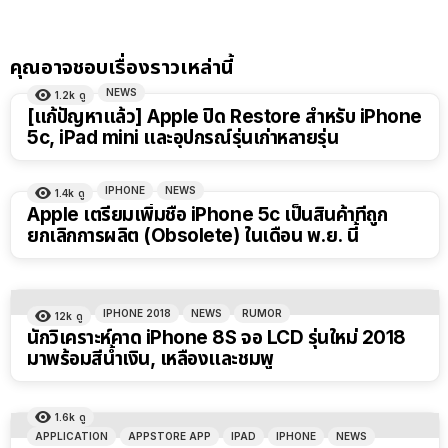
คุณอาจชอบเรื่องราวเหล่านี้
NEWS
1.2k
ดู
[แก้ปัญหาแล้ว] Apple ปิด Restore สำหรับ iPhone
5c, iPad mini และอุปกรณ์รุ่นเก่าหลายรุ่น
IPHONE
NEWS
1.4k
ดู
Apple เตรียมเพิ่มชื่อ iPhone 5c เป็นสินค้าที่ถูก
ยกเลิกการผลิต (Obsolete) ในเดือน พ.ย. นี้
IPHONE 2018
NEWS
RUMOR
12k
ดู
นักวิเคราะห์คาด iPhone 8S จอ LCD รุ่นใหม่ 2018
มาพร้อมสีน้ำเงิน, เหลืองและชมพู
1.6k
ดู
APPLICATION
APPSTORE APP
IPAD
IPHONE
NEWS