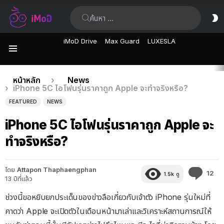
ค้นหา:
ส
ผิ
iMoD Drive
Max Guard
LUXESLA
เมนู
เรื่อง
คุณอยู่ที่นี่:
หน้าหลัก
News
iPhone 5C ไอโฟนรุ่นราคาถูก Apple จะทำจริงหรือ?
ล่าสุด
FEATURED
NEWS
iPhone 5C ไอโฟนรุ่นราคาถูก Apple จะ
ทำจริงหรือ?
โดย
Attapon Thaphaengphan
คว
12
1.5k
ดู
13 ปีที่แล้ว
คิด
เห็
ช่วงนี้ขอหยิบยกประเด็นของข่าวลือเกี่ยวกับเจ้าตัว iPhone รุ่นใหม่ที่
คาดว่า Apple จะเปิดตัวในเดือนหน้ามาเล่าและวิเคราะห์สถานการณ์ให้