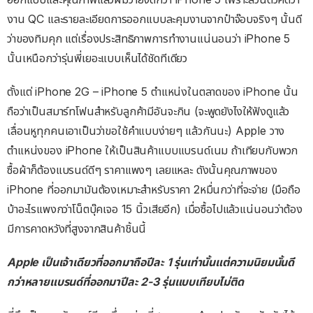
งาน QC และรายละเอียดการออกแบบละคุมงานจากป๋าจ๊อบจริงๆ นั้นดี
ว่าของทิมคุก แต่เรื่องประสิทธิภาพการทำงานแน่นอนว่า iPhone 5
นั้นเหนือกว่ารุ่นพี่เยอะแบบเห็นได้ชัดทีเดียว
ตั้งแต่ iPhone 2G – iPhone 5 ตำแหน่งในตลาดของ iPhone นั้น
ถือว่าเป็นสมาร์ทโฟนสำหรับลูกค้ามีอันจะกิน (จะพูดยังไงให้ฟังดูแล้ว
เลื่อนหูทุกคนเอาเป็นว่าขอใช้คำแบบง่ายๆ แล้วกันนะ) Apple วาง
ตำแหน่งของ iPhone ให้เป็นสินค้าแบบแบรนด์เนม ถ้าเทียบกับพวก
ซื้อผ้าก็ต้องแบรนด์ดีๆ ราคาแพงๆ เลยแหละ ดังนั้นคุณภาพของ
iPhone ที่ออกมามันต้องเหมาะสำหรับราคา 2หมื่นกว่าที่จะจ่าย (มือถือ
บ้าอะไรแพงกว่าโน็ตบุ๊คเจอ 15 นิ้วเสียอีก) เมื่อซื้อไปแล้วแน่นอนว่าต้อง
มีการคาดหวังที่สูงจากสินค้าชิ้นนี้
Apple เป็นเจ้าเดียวที่ออกมาถือปีละ 1 รุ่นเท่านั้นแต่ความนิยมนั้นดี
กว่าหลายแบรนด์ที่ออกมาปีละ 2-3 รุ่นแบบเทียบไม่ติด