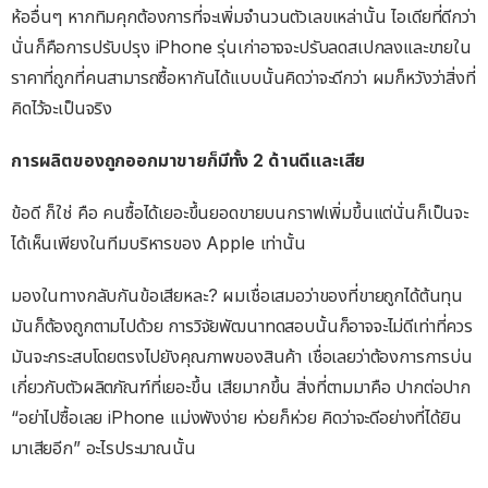
ห้ออื่นๆ หากทิมคุกต้องการที่จะเพิ่มจำนวนตัวเลขเหล่านั้น ไอเดียที่ดีกว่า
นั่นก็คือการปรับปรุง iPhone รุ่นเก่าอาจจะปรับลดสเปกลงและขายใน
ราคาที่ถูกที่คนสามารถซื้อหากันได้แบบนั้นคิดว่าจะดีกว่า ผมก็หวังว่าสิ่งที่
คิดไว้จะเป็นจริง
การผลิตของถูกออกมาขายก็มีทั้ง 2 ด้านดีและเสีย
ข้อดี ก็ใช่ คือ คนซื้อได้เยอะขึ้นยอดขายบนกราฟเพิ่มขึ้นแต่นั่นก็เป็นจะ
ได้เห็นเพียงในทีมบริหารของ Apple เท่านั้น
มองในทางกลับกันข้อเสียหละ? ผมเชื่อเสมอว่าของที่ขายถูกได้ต้นทุน
มันก็ต้องถูกตามไปด้วย การวิจัยพัฒนาทดสอบนั้นก็อาจจะไม่ดีเท่าที่ควร
มันจะกระสบโดยตรงไปยังคุณภาพของสินค้า เชื่อเลยว่าต้องการการบ่น
เกี่ยวกับตัวผลิตภัณฑ์ที่เยอะขึ้น เสียมากขึ้น สิ่งที่ตามมาคือ ปากต่อปาก
“อย่าไปซื้อเลย iPhone แม่งพังง่าย ห่วยก็ห่วย คิดว่าจะดีอย่างที่ได้ยิน
มาเสียอีก” อะไรประมาณนั้น