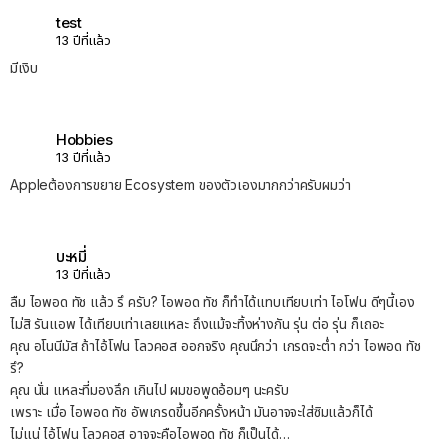
test
13 ปีที่แล้ว
มีเงิบ
Hobbies
13 ปีที่แล้ว
Appleต้องการขยาย Ecosystem ของตัวเองมากกว่าครับผมว่า
บะหมี่
13 ปีที่แล้ว
ลืม ไอพอด ทัช แล้ว รึ ครับ? ไอพอด ทัช ก็ทำได้แทบเทียบเท่า ไอโฟน ดีๆนี้เอง
ไม่สิ รันแอพ ได้เทียบเท่าเลยแหละ ถึงแม้จะทิ้งห่างกัน รุ่น ต่อ รุ่น ก็เถอะ
คุณ อโนนีมัส ถ้าไอ้โฟน โลวคอส ออกจริง คุณนึกว่า เกรดจะต่ำ กว่า ไอพอด ทัช
รึ?
คุณ นั่น แหละที่มองลึก เกินไป ผมขอพูดอ้อมๆ นะครับ
เพราะ เมื่อ ไอพอด ทัช อัพเกรดขึ้นอีกครั้งหน้า มันอาจจะใส่ซิมแล้วก็ได้
ไม่แน่ ไอ้โฟน โลวคอส อาจจะคือไอพอด ทัช ก็เป็นได้…