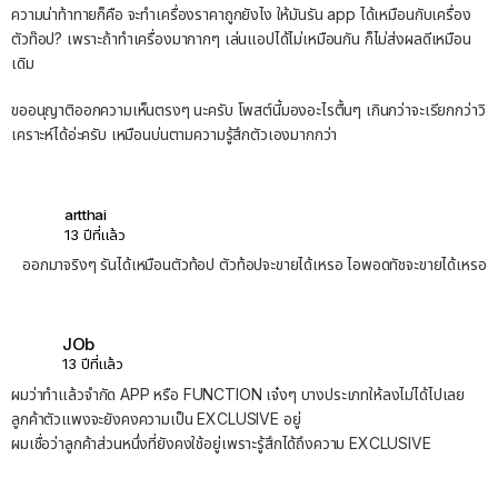
ความน่าท้าทายก็คือ จะทำเครื่องราคาถูกยังไง ให้มันรัน app ได้เหมือนกับเครื่อง
ตัวท๊อป? เพราะถ้าทำเครื่องมากากๆ เล่นแอปได้ไม่เหมือนกัน ก็ไม่ส่งผลดีเหมือน
เดิม
ขออนุญาติออกความเห็นตรงๆ นะครับ โพสต์นี้มองอะไรตื้นๆ เกินกว่าจะเรียกกว่าวิ
เคราะห์ได้อ่ะครับ เหมือนบ่นตามความรู้สึกตัวเองมากกว่า
artthai
13 ปีที่แล้ว
ออกมาจริงๆ รันได้เหมือนตัวท้อป ตัวท้อปจะขายได้เหรอ ไอพอดทัชจะขายได้เหรอ
JOb
13 ปีที่แล้ว
ผมว่าทำแล้วจำกัด APP หรือ FUNCTION เจ๋งๆ บางประเภทให้ลงไม่ได้ไปเลย
ลูกค้าตัวแพงจะยังคงความเป็น EXCLUSIVE อยู่
ผมเชื่อว่าลูกค้าส่วนหนึ่งที่ยังคงใช้อยู่เพราะรู้สึกได้ถึงความ EXCLUSIVE