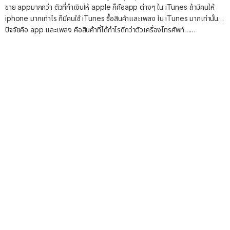
ขาย appมากกว่า ตัวที่ทำเงินให้ apple ก็คือapp ต่างๆ ใน iTunes ถ้ามีคนให้
iphone มากเท่าไร ก็มีคนใช้ iTunes ซื้อสินค้าและเพลง ใน iTunes มากเท่านั้น…
ปัจจัยคือ app และเพลง คือสินค้าที่ได้กำไรดีกว่าตัวเครื่องโทรศัพท์……