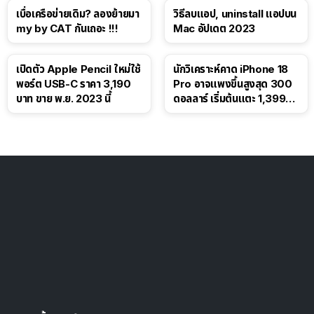
เบื่อเครือข่ายเดิม? ลองย้ายมา
วิธีลบแอป, uninstall แอปบน
my by CAT กันเถอะ !!!
Mac อัปเดต 2023
เปิดตัว Apple Pencil ใหม่ใช้
นักวิเคราะห์คาด iPhone 18
พอร์ต USB-C ราคา 3,190
Pro อาจแพงขึ้นสูงสุด 300
บาท ขาย พ.ย. 2023 นี้
ดอลลาร์ เริ่มต้นแตะ 1,399
ดอลลาร์