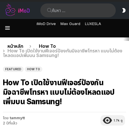
ค้นหา:
ส
ผิ
iMoD Drive
Max Guard
LUXESLA
เมนู
เรื่อง
คุณอยู่ที่นี่:
หน้าหลัก
How To
How To เปิดใช้งานฟีเจอร์ป้องกันมิจฉาชีพโทรหา แบบไม่ต้อง
ล่าสุด
โหลดแอปเพิ่มบน Samsung!
FEATURED
HOW TO
How To เปิดใช้งานฟีเจอร์ป้องกัน
มิจฉาชีพโทรหา แบบไม่ต้องโหลดแอป
เพิ่มบน Samsung!
โดย
tammytt
1.7k
ดู
2 ปีที่แล้ว