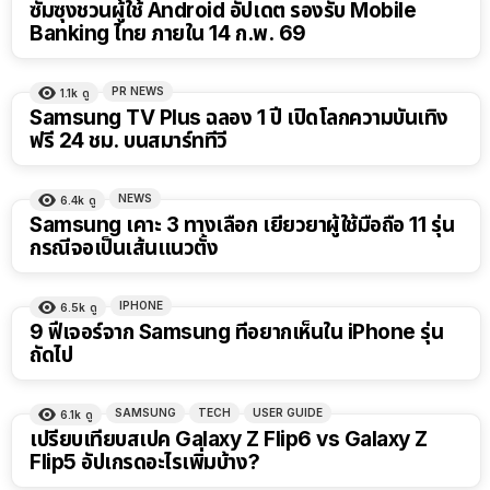
ซัมซุงชวนผู้ใช้ Android อัปเดต รองรับ Mobile
Banking ไทย ภายใน 14 ก.พ. 69
PR NEWS
1.1k
ดู
Samsung TV Plus ฉลอง 1 ปี เปิดโลกความบันเทิง
ฟรี 24 ชม. บนสมาร์ททีวี
NEWS
6.4k
ดู
Samsung เคาะ 3 ทางเลือก เยียวยาผู้ใช้มือถือ 11 รุ่น
กรณีจอเป็นเส้นแนวตั้ง
IPHONE
6.5k
ดู
9 ฟีเจอร์จาก Samsung ที่อยากเห็นใน iPhone รุ่น
ถัดไป
SAMSUNG
TECH
USER GUIDE
6.1k
ดู
เปรียบเทียบสเปค Galaxy Z Flip6 vs Galaxy Z
Flip5 อัปเกรดอะไรเพิ่มบ้าง?