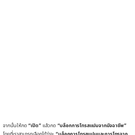
จากนั้นให้กด
“เปิด”
แล้วกด
“บล็อกการโทรสแปมจากมิจฉาชีพ”
โดยที่เราสามารถเลือกได้ว่าจะ
“บล็อกการโทรสแปมและการโทรจาก