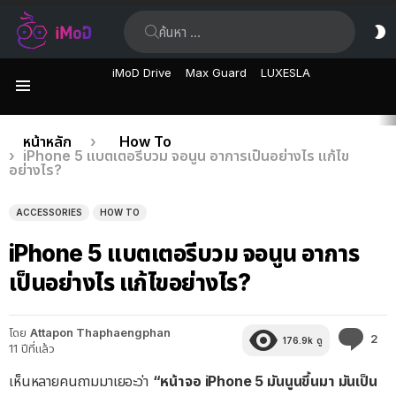
ค้นหา:
ส
ผิ
iMoD Drive
Max Guard
LUXESLA
เมนู
เรื่อง
คุณอยู่ที่นี่:
หน้าหลัก
How To
iPhone 5 แบตเตอรีบวม จอนูน อาการเป็นอย่างไร แก้ไข
ล่าสุด
อย่างไร?
ACCESSORIES
HOW TO
iPhone 5 แบตเตอรีบวม จอนูน อาการ
เป็นอย่างไร แก้ไขอย่างไร?
โดย
Attapon Thaphaengphan
คว
2
176.9k
ดู
11 ปีที่แล้ว
คิด
เห็
เห็นหลายคนถามมาเยอะว่า
“หน้าจอ iPhone 5 มันนูนขึ้นมา มันเป็น