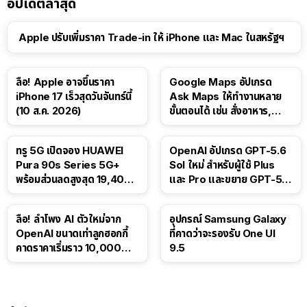
อัปเดตล่าสุด
Apple ปรับเพิ่มราคา Trade-in ให้ iPhone และ Mac ในสหรัฐฯ
ลือ! Apple อาจขึ้นราคา
Google Maps อัปเกรด
iPhone 17 เร็วสุดวันจันทร์นี้
Ask Maps ให้ทำงานหลาย
(10 ส.ค. 2026)
ขั้นตอนได้ เช่น สั่งอาหาร,
ติดตามขนส่งสาธารณะ
ทรู 5G เปิดจอง HUAWEI
OpenAI อัปเกรด GPT-5.6
Pura 90s Series 5G+
Sol ใหม่ สำหรับผู้ใช้ Plus
พร้อมส่วนลดสูงสุด 19,400
และ Pro และขยาย GPT-5.6
บาท
Luna ให้ผู้ใช้ฟรี
ลือ! ลำโพง AI ตัวใหม่จาก
อุปกรณ์ Samsung Galaxy
OpenAI ขนาดเท่าลูกฮอกกี้
ที่คาดว่าจะรองรับ One UI
คาดราคาเริ่มราว 10,000
9.5
บาท