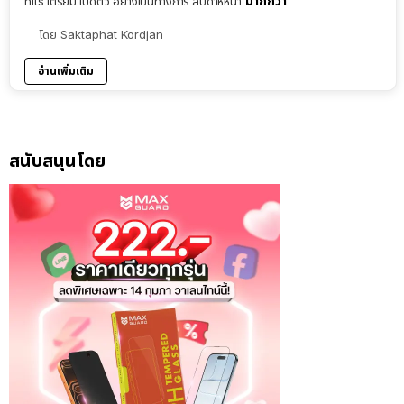
มากกว่า
nits เตรียม เปิดตัว อย่างเป็นทางการ สัปดาห์หน้า
โดย
Saktaphat Kordjan
อ่านเพิ่มเติม
สนับสนุนโดย