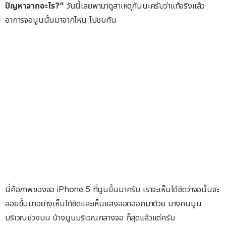
ปัญหาจากอะไร?”
วันนี้เลยพามาดูสาเหตุกันนะครับว่าแท้จริงแล้ว
อาการจอนูนนั้นมาจากไหน ไปชมกัน
นี่คือภาพของจอ iPhone 5 ที่นูนขึ้นมาครับ เราจะเห็นได้ชัดว่าจอนั้นจะ
ลอยขึ้นมาอย่างเห็นได้ชัดและเห็นแสงลอดออกมาด้วย บางคนนูน
บริเวณช่วงบน บ้างนูนบริเวณกลางจอ ก็สุดแล้วแต่ครับ