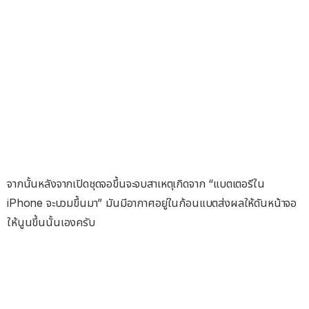
จากนั้นหลังจากเปิดชุดจอขึ้นจะจบสาเหตุเกิดจาก “แบตเตอรีใน
iPhone จะบวมขึ้นมา” มันมีอากาศอยู่ในก้อนแบตส่งผลให้ดันหน้าจอ
ให้นูนขึ้นนั้นเองครับ