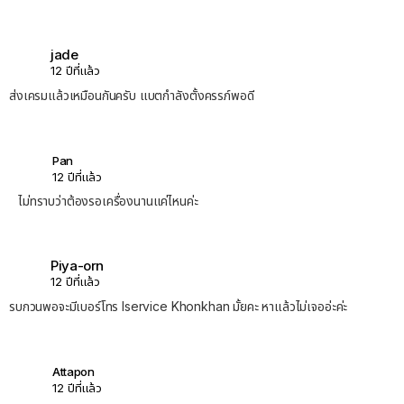
jade
12 ปีที่แล้ว
ส่งเครมแล้วเหมือนกันครับ แบตกำลังตั้งครรภ์พอดี
Pan
12 ปีที่แล้ว
ไม่ทราบว่าต้องรอเครื่องนานแค่ไหนค่ะ
Piya-orn
12 ปีที่แล้ว
รบกวนพอจะมีเบอร์โทร Iservice Khonkhan มั้ยคะ หาแล้วไม่เจออ่ะค่ะ
Attapon
12 ปีที่แล้ว