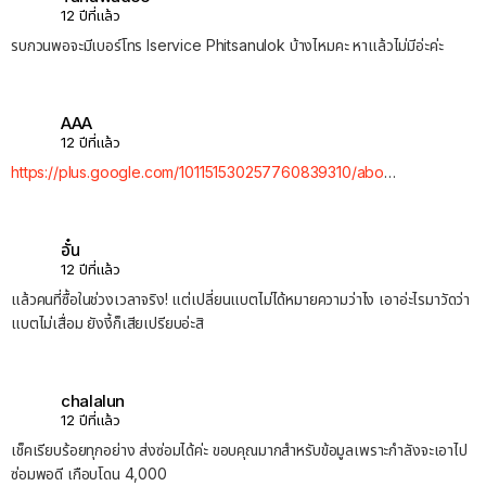
12 ปีที่แล้ว
รบกวนพอจะมีเบอร์โทร Iservice Phitsanulok บ้างไหมคะ หาแล้วไม่มีอ่ะค่ะ
AAA
12 ปีที่แล้ว
https://plus.google.com/101151530257760839310/abo
…
อั๋น
12 ปีที่แล้ว
แล้วคนที่ซื้อในช่วงเวลาจริง! แต่เปลี่ยนแบตไม่ได้หมายความว่าไง เอาอ่ะไรมาวัดว่า
แบตไม่เสื่อม ยังงี้ก็เสียเปรียบอ่ะสิ
chalalun
12 ปีที่แล้ว
เช็คเรียบร้อยทุกอย่าง ส่งซ่อมได้ค่ะ ขอบคุณมากสำหรับข้อมูลเพราะกำลังจะเอาไป
ซ่อมพอดี เกือบโดน 4,000