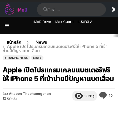
ค้นหา:
ส
ผิ
iMoD Drive
Max Guard
LUXESLA
เมนู
เรื่อง
คุณอยู่ที่นี่:
หน้าหลัก
News
Apple เปิดโปรแกรมเคลมแบตเตอรีฟรีให้ iPhone 5 ที่เข้า
ล่าสุด
ข่ายมีปัญหาแบตเสื่อม
BREAKING NEWS
NEWS
Apple เปิดโปรแกรมเคลมแบตเตอรีฟรี
ให้ iPhone 5 ที่เข้าข่ายมีปัญหาแบตเสื่อม
โดย
Attapon Thaphaengphan
คว
10
13.2k
ดู
12 ปีที่แล้ว
คิด
เห็