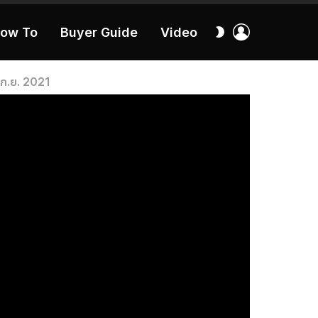
เข้า
สลับ
ow To
Buyer Guide
Video
สู่
ผิว
ระบบ
40:16
า ก.ย. 2021