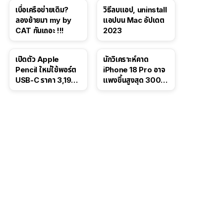
โซเชียล
เบื่อเครือข่ายเดิม?
วิธีลบแอป, uninstall
ลองย้ายมา my by
แอปบน Mac อัปเดต
CAT กันเถอะ !!!
2023
เปิดตัว Apple
นักวิเคราะห์คาด
Pencil ใหม่ใช้พอร์ต
iPhone 18 Pro อาจ
USB-C ราคา 3,190
แพงขึ้นสูงสุด 300
บาท ขาย พ.ย. 2023
ดอลลาร์ เริ่มต้นแตะ
นี้
1,399 ดอลลาร์