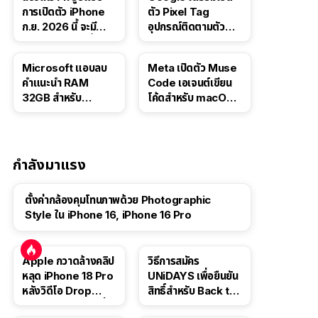
การเปิดตัว iPhone
ตัว Pixel Tag
ก.ย. 2026 นี้ จะมี
อุปกรณ์ติดตามตัว
“ชีวิตชีวา” มากขึ้น
ราคาเดียวกับ AirTag
Microsoft แอบลบ
Meta เปิดตัว Muse
คำแนะนำ RAM
Code เอเจนต์เขียน
32GB สำหรับ
โค้ดสำหรับ macOS
Windows 11 ออก
และ Linux
จากเว็บตัวเอง
กำลังมาแรง
ตั้งค่ากล้องคุมโทนภาพด้วย Photographic
Style ใน iPhone 16, iPhone 16 Pro
Apple กวาดล้างคลิป
วิธีการสมัคร
หลุด iPhone 18 Pro
UNiDAYS เพื่อยืนยัน
หลังวิดีโอ Drop
สิทธิ์สำหรับ Back to
Test ปลิวหายจากสื่อ
School 2565