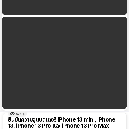
ภาพยนต์ดีสมคำล่ำลือ ชิป A15 Bionic เร็วแรง แต่อึด
ขึ้นกว่าเดิม
สรุปข้อมูล RAM ของ iPhone แต่ละรุ่นความจุเท่าไหร่
อัปเดตถึง iPhone 13 ปี 2021
57k
ดู
ผลลัพธ์
ยืนยันความจุแบตเตอรี่ iPhone 13 mini, iPhone
ทั้งหมด
13, iPhone 13 Pro และ iPhone 13 Pro Max