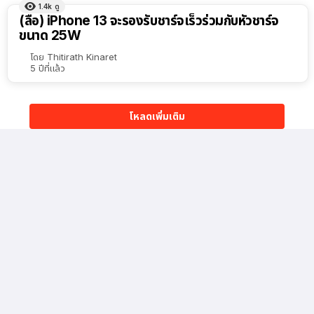
1.4k
ดู
(ลือ) iPhone 13 จะรองรับชาร์จเร็วร่วมกับหัวชาร์จ
ขนาด 25W
โดย
Thitirath Kinaret
5 ปีที่แล้ว
โหลดเพิ่มเติม
เรื่องล่าสุด
110
ดู
Samsung ทำ Yield ชิป HBM4 แตะ 80% เทียบชั้นผู้นำตลาด
อย่าง SK Hynix
12 นาทีที่แล้ว