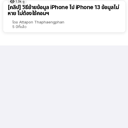
1.3k
ดู
[คลิป] วิธีย้ายข้อมูล iPhone ไป iPhone 13 ข้อมูลไม่
หาย ไม่ต้องใช้คอมฯ
โดย
Attapon Thaphaengphan
5 ปีที่แล้ว
6.3k
ดู
AIS 5G ขนทัพหุ่นยนต์สุนัข K9 พร้อมโดรนลำเลียง
ร่วมภารกิจส่งมอบ iPhone 13 ให้ลูกค้าแบบไร้การ
สัมผัส
โดย
Nooknick Yanika
5 ปีที่แล้ว
6.1k
ดู
[คลิป] โปรบัตรเครดิต ttb so fast เสาร์ช้อป ไม่ง้อ
โค้ด รับเงินคืนสูงสุดถึง 20-30% มีโปรผ่อน
iPhone 13 ด้วย!
โดย
Nooknick Yanika
5 ปีที่แล้ว