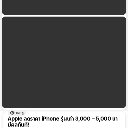
iOS 17.2 เพิ่มการรองรับ Qi2 ใน iPhone 13 Series,
iPhone 14 Series
โหมดภาพถ่ายบุคคลแบบสลับโฟกัส iOS 17 รองรับ
iPhone บางรุ่นเท่านั้น
16k
ดู
ผลลัพธ์
Apple ลดราคา iPhone รุ่นเก่า 3,000 – 5,000 บา
ทั้งหมด
มีผลทันที!