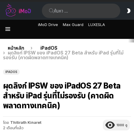
ค้นหา:
ส
ผิ
iMoD Drive
Max Guard
LUXESLA
เมนู
เรื่อง
คุณอยู่ที่นี่:
หน้าหลัก
iPadOS
ผุดลิงก์ IPSW ของ iPadOS 27 Beta สำหรับ iPad รุ่นที่ไม่
ล่าสุด
รองรับ (คาดผิดพลาดทางเทคนิค)
IPADOS
ผุดลิงก์ IPSW ของ iPadOS 27 Beta
สำหรับ iPad รุ่นที่ไม่รองรับ (คาดผิด
พลาดทางเทคนิค)
โดย
Thitirath Kinaret
1000
ดู
2 เดือนที่แล้ว