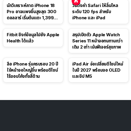
นักวิเคราะห์คาด iPhone 18
วิธีตั้งค่า Safari ให้ลื่นไหล
Pro อาจแพงขึ้นสูงสุด 300
ระดับ 120 fps สำหรับ
ดอลลาร์ เริ่มต้นแตะ 1,399
iPhone และ iPad
ดอลลาร์
Fitbit ซิงก์ข้อมูลไปยัง Apple
สรุปเปิดตัว Apple Watch
Health ได้แล้ว
Series 11 หน้าจอทนทานกว่า
เดิม 2 เท่า เน้นฟีเจอร์สุขภาพ
ลือ iPhone รุ่นครบรอบ 20 ปี
iPad Air จ่อเปลี่ยนดีไซน์ใหม่
ใช้หน้าจอใหญ่ขึ้น พร้อมดีไซน์
ในปี 2027 พร้อมจอ OLED
ไร้ขอบโค้งทั้งสี่ด้าน
และชิป M5