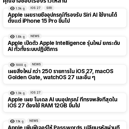
คุณอาจชอบเรื่องราวเหล่านี้
IOS 27
SIRI
1.3k
ดู
Apple เผยรายชื่ออุปกรณ์ที่รองรับ Siri AI ใช้งานได้
ตั้งแต่ iPhone 15 Pro ขึ้นไป
NEWS
1.8k
ดู
Apple เปิดตัว Apple Intelligence รุ่นใหม่ ยกระดับ
AI ทั่วทั้งระบบปฏิบัติการ
NEWS
1000
ดู
เผยสิ่งใหม่ กว่า 250 รายการใน iOS 27, macOS
Golden Gate, watchOS 27 และอื่น ๆ
IOS 27
1.3k
ดู
Apple เผย โมเดล AI บนอุปกรณ์ ที่ทรงพลังที่สุดใน
iOS 27 ต้องใช้ RAM 12GB ขึ้นไป
NEWS
1.1k
ดู
Apple เพิ่มฟีเจอร์ให้ Passwords เปลี่ยนรหัสผ่านที่