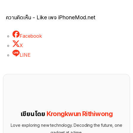
ความคิดเห็น - Like เพจ iPhoneMod.net
Facebook
X
LINE
เขียนโดย
Krongkwun Rithiwong
Love exploring new technology. Decoding the future, one
gadget at a time.