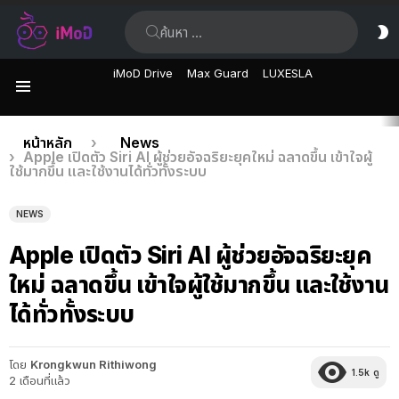
ค้นหา:
ส
ผิ
iMoD Drive
Max Guard
LUXESLA
เมนู
เรื่อง
คุณอยู่ที่นี่:
หน้าหลัก
News
Apple เปิดตัว Siri AI ผู้ช่วยอัจฉริยะยุคใหม่ ฉลาดขึ้น เข้าใจผู้
ล่าสุด
ใช้มากขึ้น และใช้งานได้ทั่วทั้งระบบ
NEWS
Apple เปิดตัว Siri AI ผู้ช่วยอัจฉริยะยุค
ใหม่ ฉลาดขึ้น เข้าใจผู้ใช้มากขึ้น และใช้งาน
ได้ทั่วทั้งระบบ
โดย
Krongkwun Rithiwong
1.5k
ดู
2 เดือนที่แล้ว