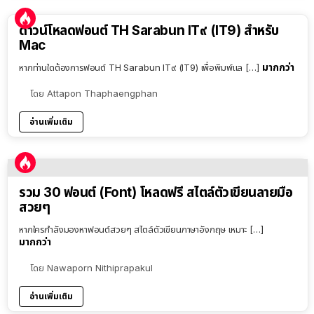
ดาวน์โหลดฟอนต์ TH Sarabun IT๙ (IT9) สำหรับ
Mac
มากกว่า
หากท่านใดต้องการฟอนต์ TH Sarabun IT๙ (IT9) เพื่อพิมพ์แล […]
โดย
Attapon Thaphaengphan
อ่านเพิ่มเติม
รวม 30 ฟอนต์ (Font) โหลดฟรี สไตล์ตัวเขียนลายมือ
สวยๆ
หากใครกำลังมองหาฟอนต์สวยๆ สไตล์ตัวเขียนภาษาอังกฤษ เหมาะ […]
มากกว่า
โดย
Nawaporn Nithiprapakul
อ่านเพิ่มเติม