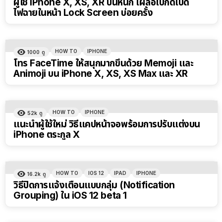
ผู้ใช้ iPhone X, XS, XR บ่นหนัก เผลอไปกดเปิด
ไฟฉายในหน้า Lock Screen บ่อยครั้ง
HOW TO
IPHONE
1000
ดู
โทร FaceTime ให้สนุกมากขึ้นด้วย Memoji และ
Animoji บน iPhone X, XS, XS Max และ XR
HOW TO
IPHONE
52k
ดู
แนะนำผู้ใช้ใหม่ วิธีแคปหน้าจอพร้อมการปรับแต่งบน
iPhone ตระกูล X
HOW TO
IOS 12
IPAD
IPHONE
16.2k
ดู
วิธีปิดการแจ้งเตือนแบบกลุ่ม (Notification
Grouping) ใน iOS 12 beta 1