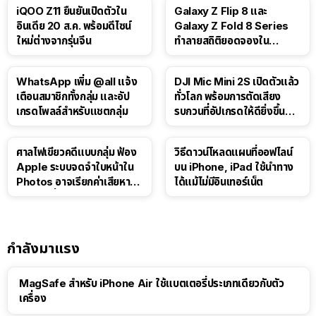
iQOO Z11 ยืนยันเปิดตัวใน
Galaxy Z Flip 8 และ
อินเดีย 20 ส.ค. พร้อมดีไซน์
Galaxy Z Fold 8 Series
ใหม่ต่างจากรุ่นจีน
ทำลายสถิติยอดจองใน
เกาหลีใต้
WhatsApp เพิ่ม @all แจ้ง
DJI Mic Mini 2S เปิดตัวแล้ว
เตือนสมาชิกทั้งกลุ่ม และอัป
ทั่วโลก พร้อมการตัดเสียง
เกรดโพลล์สำหรับแชตกลุ่ม
รบกวนที่อัปเกรดให้ดียิ่งขึ้น
ด้วย AI
ศาลไฟเขียวคดีแบบกลุ่ม ฟ้อง
วิธีดาวน์โหลดแผนที่ออฟไลน์
Apple ระบบจดจำใบหน้าใน
บน iPhone, iPad ใช้นำทาง
Photos อาจเรียกค่าเสียหาย
ได้แม้ไม่มีอินเทอร์เน็ต
กว่า 3 หมื่นล้านดอลลาร์
กำลังมาแรง
MagSafe สำหรับ iPhone Air ใช้แบตเตอรี่ประเภทเดียวกับตัว
เครื่อง