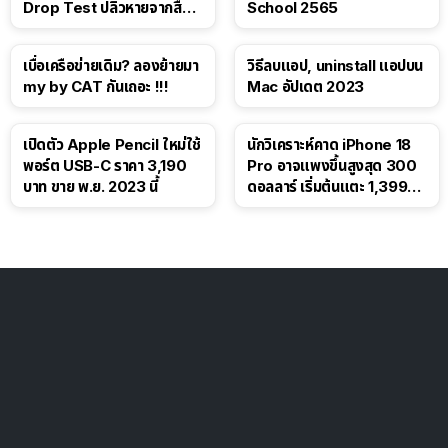
Drop Test ปลิวหายจากสื่อ
School 2565
โซเชียล
เบื่อเครือข่ายเดิม? ลองย้ายมา
วิธีลบแอป, uninstall แอปบน
my by CAT กันเถอะ !!!
Mac อัปเดต 2023
เปิดตัว Apple Pencil ใหม่ใช้
นักวิเคราะห์คาด iPhone 18
พอร์ต USB-C ราคา 3,190
Pro อาจแพงขึ้นสูงสุด 300
บาท ขาย พ.ย. 2023 นี้
ดอลลาร์ เริ่มต้นแตะ 1,399
ดอลลาร์