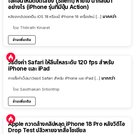
ไอคอนโหมดปิดเสียง (Silent) หายไป นำกลับมา
อย่างไร (iPhone รุ่นที่มีปุ่ม Action)
มากกว่า
หลังจากอัปเดตเป็น iOS 18 หรือแม้ iPhone 16 เครื่องใหม่ […]
โดย
Thitirath Kinaret
อ่านเพิ่มเติม
วิธีตั้งค่า Safari ให้ลื่นไหลระดับ 120 fps สำหรับ
iPhone และ iPad
มากกว่า
การตั้งค่าเว็ปเบาว์เซอร์ Safari สำหรับ iPhone และ iPad […]
โดย
Sasithakan Sritonthip
อ่านเพิ่มเติม
Apple กวาดล้างคลิปหลุด iPhone 18 Pro หลังวิดีโอ
Drop Test ปลิวหายจากสื่อโซเชียล