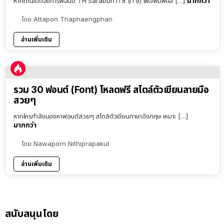
มากกว่า
หากท่านใดต้องการฟอนต์ TH Sarabun IT๙ (IT9) เพื่อพิมพ์แล […]
โดย
Attapon Thaphaengphan
อ่านเพิ่มเติม
รวม 30 ฟอนต์ (Font) โหลดฟรี สไตล์ตัวเขียนลายมือ
สวยๆ
หากใครกำลังมองหาฟอนต์สวยๆ สไตล์ตัวเขียนภาษาอังกฤษ เหมาะ […]
มากกว่า
โดย
Nawaporn Nithiprapakul
อ่านเพิ่มเติม
สนับสนุนโดย