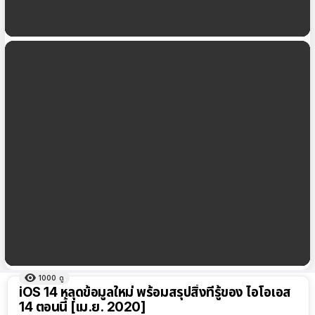
Apple ปรับให้ iPhone รุ่นเก่าโทรวิดีโอ FaceTime ที่
ความละเอียด 1080p ได้แล้ว
iOS 14 เปิดให้ iPhone XS, iPhone XR ใช้
QuickTake ได้
1000
ดู
ผลลัพธ์
iOS 14 หลุดข้อมูลใหม่ พร้อมสรุปสิ่งที่รู้ของ ไอโอเอส
ทั้งหมด
14 ตอนนี้ [เม.ย. 2020]