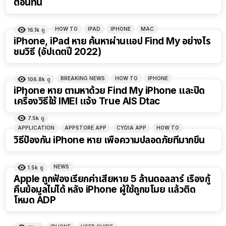
ตอนที่นี่
HOW TO
IPAD
IPHONE
MAC
16.1k
ดู
iPhone, iPad หาย ค้นหาผ่านแอป Find My อย่างไร
ชมวิธี (อัปเดตปี 2022)
BREAKING NEWS
HOW TO
IPHONE
106.8k
ดู
iPhone หาย ตามหาด้วย Find My iPhone และปิด
เครื่องวิธีใช้ IMEI แจ้ง True AIS Dtac
7.5k
ดู
APPLICATION
APPSTORE APP
CYDIA APP
HOW TO
วิธีป้องกัน iPhone หาย เพื่อความปลอดภัยที่มากขึ้น
NEWS
1.5k
ดู
Apple ถูกฟ้องเรียกค่าเสียหาย 5 ล้านดอลลาร์ เรื่องกู้
คืนข้อมูลไม่ได้ หลัง iPhone ผู้ใช้ถูกขโมย แล้วติด
โหมด ADP