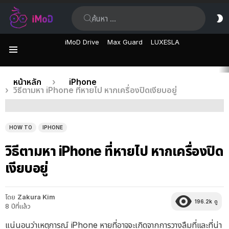
ค้นหา:
ส
ผิ
iMoD Drive
Max Guard
LUXESLA
เมนู
เรื่อง
คุณอยู่ที่นี่:
หน้าหลัก
iPhone
วิธีตามหา iPhone ที่หายไป หากเครื่องปิดเงียบอยู่
ล่าสุด
HOW TO
IPHONE
วิธีตามหา iPhone ที่หายไป หากเครื่องปิด
เงียบอยู่
โดย
Zakura Kim
196.2k
ดู
8 ปีที่แล้ว
แน่นอนว่าเหตุการณ์ iPhone หายที่อาจจะเกิดจากการวางลืมที่และที่น่า