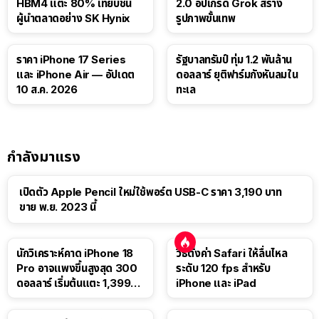
HBM4 แตะ 80% เทียบชั้น
2.0 อัปเกรด Grok สร้าง
ผู้นำตลาดอย่าง SK Hynix
รูปภาพขั้นเทพ
ราคา iPhone 17 Series
รัฐบาลทรัมป์ ทุ่ม 1.2 พันล้าน
และ iPhone Air — อัปเดต
ดอลลาร์ ยุติฟาร์มกังหันลมใน
10 ส.ค. 2026
ทะเล
กำลังมาแรง
เปิดตัว Apple Pencil ใหม่ใช้พอร์ต USB-C ราคา 3,190 บาท
ขาย พ.ย. 2023 นี้
นักวิเคราะห์คาด iPhone 18
วิธีตั้งค่า Safari ให้ลื่นไหล
Pro อาจแพงขึ้นสูงสุด 300
ระดับ 120 fps สำหรับ
ดอลลาร์ เริ่มต้นแตะ 1,399
iPhone และ iPad
ดอลลาร์