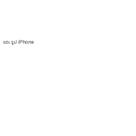
แตะ รูป iPhone