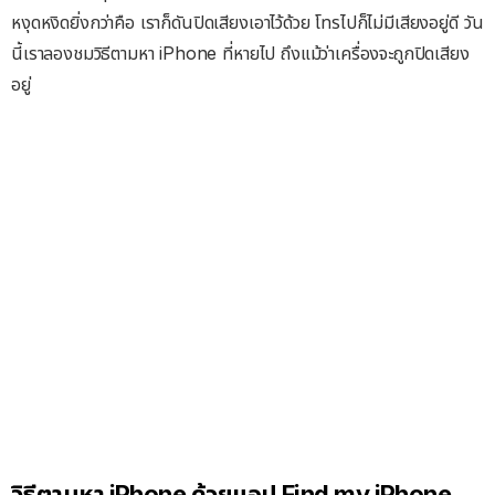
หงุดหงิดยิ่งกว่าคือ เราก็ดันปิดเสียงเอาไว้ด้วย โทรไปก็ไม่มีเสียงอยู่ดี วัน
นี้เราลองชมวิธีตามหา iPhone ที่หายไป ถึงแม้ว่าเครื่องจะถูกปิดเสียง
อยู่
วิธีตามหา iPhone ด้วยแอป Find my iPhone