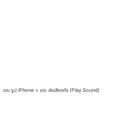
แตะ รูป iPhone > แตะ ส่งเสียงดัง (Play Sound)