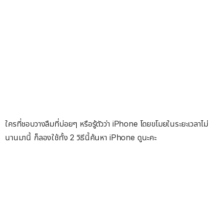
ใครที่ชอบวางลืมที่บ่อยๆ หรือรู้ตัวว่า iPhone โดยขโมยในระยะเวลาไม่
นานมานี้ ก็ลองใช้ทั้ง 2 วิธีนี้ค้นหา iPhone ดูนะคะ