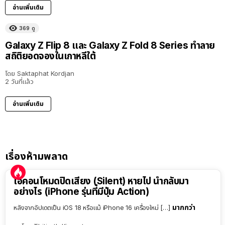
อ่านเพิ่มเติม
369
ดู
Galaxy Z Flip 8 และ Galaxy Z Fold 8 Series ทำลาย
สถิติยอดจองในเกาหลีใต้
โดย
Saktaphat Kordjan
2 วันที่แล้ว
อ่านเพิ่มเติม
เรื่องห้ามพลาด
ไอคอนโหมดปิดเสียง (Silent) หายไป นำกลับมา
อย่างไร (iPhone รุ่นที่มีปุ่ม Action)
มากกว่า
หลังจากอัปเดตเป็น iOS 18 หรือแม้ iPhone 16 เครื่องใหม่ […]