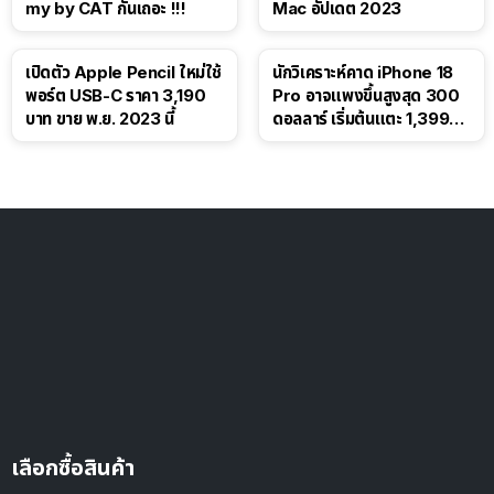
my by CAT กันเถอะ !!!
Mac อัปเดต 2023
เปิดตัว Apple Pencil ใหม่ใช้
นักวิเคราะห์คาด iPhone 18
พอร์ต USB-C ราคา 3,190
Pro อาจแพงขึ้นสูงสุด 300
บาท ขาย พ.ย. 2023 นี้
ดอลลาร์ เริ่มต้นแตะ 1,399
ดอลลาร์
เลือกซื้อสินค้า