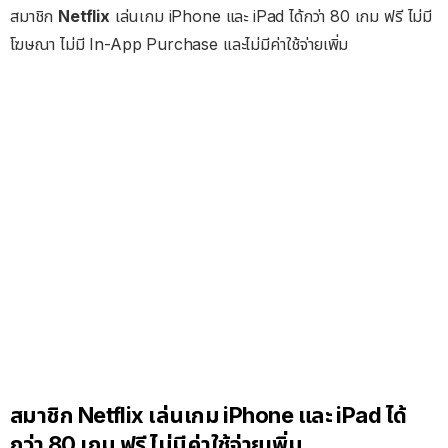
สมาชิก
Netflix
เล่นเกม iPhone และ iPad ได้กว่า 80 เกม ฟรี ไม่มี
โฆษณา ไม่มี In-App Purchase และไม่มีค่าใช้จ่ายเพิ่ม
สมาชิก Netflix เล่นเกม iPhone และ iPad ได้
กว่า 80 เกม ฟรี ไม่มีค่าใช้จ่ายเพิ่ม