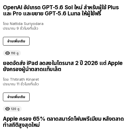
OpenAI อัปเกรด GPT-5.6 Sol ใหม่ สำหรับผู้ใช้ Plus
และ Pro และขยาย GPT-5.6 Luna ให้ผู้ใช้ฟรี
โดย
Nattida Suriyodara
ประมาณ 9 ชั่วโมงที่แล้ว
อ่านเพิ่มเติม
110
ดู
ยอดจัดส่ง iPad ลดลงในไตรมาส 2 ปี 2026 แต่ Apple
ยังครองผู้นำตลาดแท็บเล็ต
โดย
Thitirath Kinaret
ประมาณ 11 ชั่วโมงที่แล้ว
อ่านเพิ่มเติม
120
ดู
Apple ครอง 65% ตลาดสมาร์ตโฟนพรีเมียม หลังตลาด
ทำสถิติสูงสุดใหม่