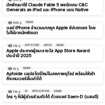
นักพัฒนาใช้ Claude Fable 5 พอร์ตเกม C&C
Generals ลง iPad และ iPhone แบบ Native
NEWS
1000
ดู
แอป iPhone จำนวนมากถูก Apple อัปเดตเอง โดย
ไม่ใช่จากนักพัฒนา
APP STORE
APPLE
NEWS
1.6k
ดู
Apple ประกาศผู้ชนะรางวัล App Store Award
ประจำปี 2025
NEWS
2k
ดู
Aptoide เเอปสโตร์ใหม่ในสหภาพยุโรป พร้อมให้เข้า
ถึงเกมเวอร์ชั่นเก่าได้
AI
APPLICATION
GAME
1.6k
ดู
ใคร ๆ ก็มีผู้ช่วยส่วนตัวได้ ด้วยแอป Saen-D (แสนดี)