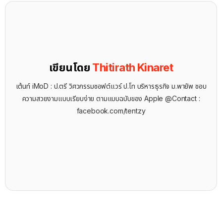
เขียนโดย
Thitirath Kinaret
เต้นท์ iMoD : ป.ตรี วิศวกรรมซอฟต์แวร์ ป.โท บริหารธุรกิจ ม.พายัพ ชอบ
ความสวยงามแบบเรียบง่าย ตามแบบฉบับของ Apple @Contact :
facebook.com/tentzy