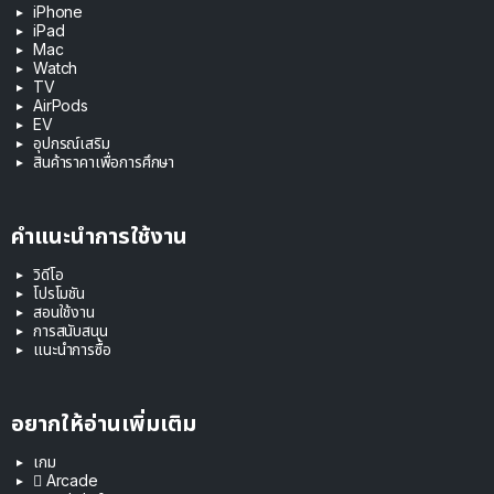
iPhone
iPad
Mac
Watch
TV
AirPods
EV
อุปกรณ์เสริม
สินค้าราคาเพื่อการศึกษา
คำแนะนำการใช้งาน
วิดีโอ
โปรโมชัน
สอนใช้งาน
การสนับสนุน
แนะนำการซื้อ
อยากให้อ่านเพิ่มเติม
เกม
 Arcade