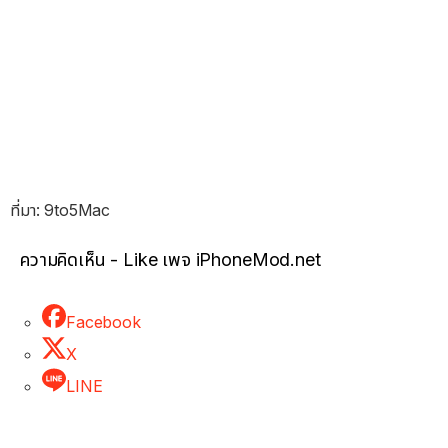
ที่มา: 9to5Mac
ความคิดเห็น - Like เพจ iPhoneMod.net
Facebook
X
LINE