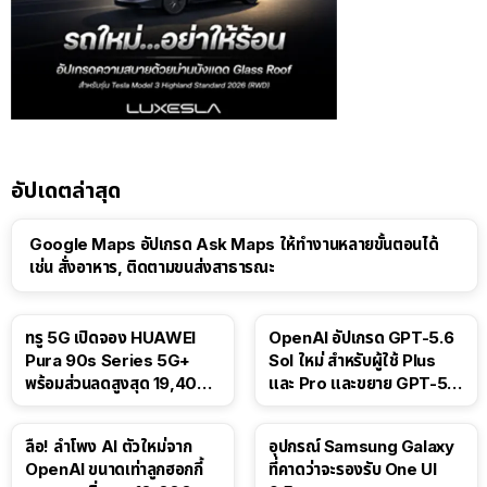
อัปเดตล่าสุด
Google Maps อัปเกรด Ask Maps ให้ทำงานหลายขั้นตอนได้
เช่น สั่งอาหาร, ติดตามขนส่งสาธารณะ
ทรู 5G เปิดจอง HUAWEI
OpenAI อัปเกรด GPT-5.6
Pura 90s Series 5G+
Sol ใหม่ สำหรับผู้ใช้ Plus
พร้อมส่วนลดสูงสุด 19,400
และ Pro และขยาย GPT-5.6
บาท
Luna ให้ผู้ใช้ฟรี
ลือ! ลำโพง AI ตัวใหม่จาก
อุปกรณ์ Samsung Galaxy
OpenAI ขนาดเท่าลูกฮอกกี้
ที่คาดว่าจะรองรับ One UI