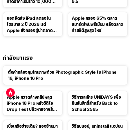
คาดราคาเริ่มราว 10,000
9.5
บาท
ยอดจัดส่ง iPad ลดลงใน
Apple ครอง 65% ตลาด
ไตรมาส 2 ปี 2026 แต่
สมาร์ตโฟนพรีเมียม หลังตลาด
Apple ยังครองผู้นำตลาด
ทำสถิติสูงสุดใหม่
แท็บเล็ต
กำลังมาแรง
ตั้งค่ากล้องคุมโทนภาพด้วย Photographic Style ใน iPhone
16, iPhone 16 Pro
Apple กวาดล้างคลิปหลุด
วิธีการสมัคร UNiDAYS เพื่อ
iPhone 18 Pro หลังวิดีโอ
ยืนยันสิทธิ์สำหรับ Back to
Drop Test ปลิวหายจากสื่อ
School 2565
โซเชียล
เบื่อเครือข่ายเดิม? ลองย้ายมา
วิธีลบแอป, uninstall แอปบน