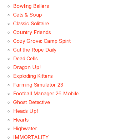
Bowling Ballers
Cats & Soup
Classic Solitaire
Country Friends
Cozy Grove: Camp Spirit
Cut the Rope Daily
Dead Cells
Dragon Up!
Exploding Kittens
Farming Simulator 23
Football Manager 26 Mobile
Ghost Detective
Heads Up!
Hearts
Highwater
IMMORTALITY