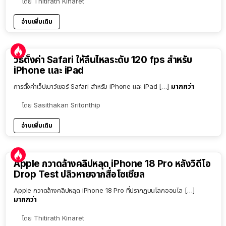
โดย
Thitirath Kinaret
อ่านเพิ่มเติม
วิธีตั้งค่า Safari ให้ลื่นไหลระดับ 120 fps สำหรับ
iPhone และ iPad
มากกว่า
การตั้งค่าเว็ปเบาว์เซอร์ Safari สำหรับ iPhone และ iPad […]
โดย
Sasithakan Sritonthip
อ่านเพิ่มเติม
Apple กวาดล้างคลิปหลุด iPhone 18 Pro หลังวิดีโอ
Drop Test ปลิวหายจากสื่อโซเชียล
Apple กวาดล้างคลิปหลุด iPhone 18 Pro ที่ปรากฏบนโลกออนไล […]
มากกว่า
โดย
Thitirath Kinaret