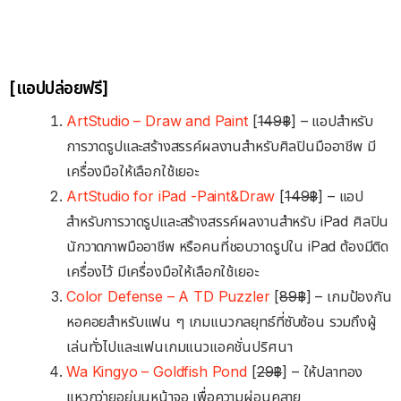
[แอปปล่อยฟรี]
ArtStudio – Draw and Pain‪t
‬ [
149฿
] – แอปสำหรับ
การวาดรูปและสร้างสรรค์ผลงานสำหรับศิลปินมืออาชีพ มี
เครื่องมือให้เลือกใช้เยอะ
ArtStudio for iPad -Paint&Dra‪w‬
[
149฿
] – แอป
สำหรับการวาดรูปและสร้างสรรค์ผลงานสำหรับ iPad ศิลปิน
นักวาดภาพมืออาชีพ หรือคนที่ชอบวาดรูปใน iPad ต้องมีติด
เครื่องไว้ มีเครื่องมือให้เลือกใช้เยอะ
Color Defense – A TD Puzzle‪r
[
89฿
] – เกมป้องกัน
หอคอยสำหรับแฟน ๆ เกมแนวกลยุทธ์ที่ซับซ้อน รวมถึงผู้
เล่นทั่วไปและแฟนเกมแนวแอคชั่นปริศนา
Wa Kingyo – Goldfish Pon‪d
[
29฿
] – ให้ปลาทอง
แหวกว่ายอยู่บนหน้าจอ เพื่อความผ่อนคลาย