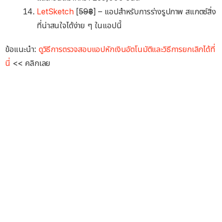
LetSketc‪h
[
59฿
] – แอปสำหรับการร่างรูปภาพ สแกตซ์สิ่ง
ที่น่าสนใจได้ง่าย ๆ ในแอปนี้
ข้อแนะนำ:
ดูวิธีการตรวจสอบแอปหักเงินอัตโนมัติและวิธีการยกเลิกได้ที่
นี่
<< คลิกเลย