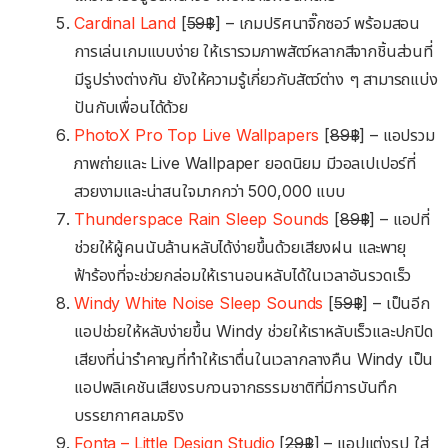
Cardinal Lan‪d
‬ [
59฿
] – เกมปริศนาจิ๊กซอว์ พร้อมสอน
การเล่นเกมแบบง่าย ให้เรารวมภาพสัตว์หลากสีจากชิ้นส่วนที่
มีรูปร่างต่างกัน ยังให้ความรู้เกี่ยวกับสัตว์ต่าง ๆ สามารถแบ่ง
ปันกับเพื่อนได้ด้วย
PhotoX Pro Top Live Wallpaper‪s
[
89
฿
] – แอปรวม
ภาพถ่ายและ Live Wallpaper ยอดนิยม มีวอลเปเปอร์ที่
สวยงามและน่าสนใจมากกว่า 500,000 แบบ
Thunderspace Rain Sleep Sound‪s‬
[
89฿
] – แอปที่
ช่วยให้ผู้คนนับล้านหลับได้ง่ายขึ้นด้วยเสียงฝน และพายุ
ฟ้าร้องที่จะช่วยกล่อมให้เรานอนหลับได้ในเวลาอันรวดเร็ว
Windy White Noise Sleep Sound‪s
‬ [
59฿
] – เป็นอีก
แอปช่วยให้หลับง่ายขึ้น Windy ช่วยให้เราหลับเร็วและปกปิด
เสียงที่น่ารำคาญที่ทำให้เราตื่นในเวลากลางคืน Windy เป็น
แอปพลิเคชันเสียงรบกวนจากธรรมชาติที่มีการบันทึก
บรรยากาศลมจริง
Fonta – Little Design Studi‪o
‬ [
29฿
] – แอปแต่งรูป ใส่