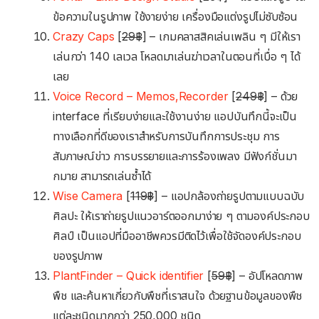
ข้อความในรูปภาพ ใช้งายง่าย เครื่องมือแต่งรูปไม่ซับซ้อน
Crazy Cap‪s
‬[
29฿
] – เกมคลาสสิคเล่นเพลิน ๆ มีให้เรา
เล่นกว่า 140 เลเวล โหลดมาเล่นฆ่าเวลาในตอนที่เบื่อ ๆ ได้
เลย
Voice Record – Memos,Recorde‪r
‬ [
249฿
] – ด้วย
interface ที่เรียบง่ายและใช้งานง่าย แอปบันทึกนี้จะเป็น
ทางเลือกที่ดีของเราสำหรับการบันทึกการประชุม การ
สัมภาษณ์ข่าว การบรรยายและการร้องเพลง มีฟังก์ชั่นมา
กมาย สามารถเล่นซ้ำได้
Wise Camera
[
119฿
] – แอปกล้องถ่ายรูปตามแบบฉบับ
ศิลปะ ให้เราถ่ายรูปแนวอาร์ตออกมาง่าย ๆ ตามองค์ประกอบ
ศิลป์ เป็นแอปที่มืออาชีพควรมีติดไว้เพื่อใช้จัดองค์ประกอบ
ของรูปภาพ
PlantFinder – Quick identifie‪r‬
[
59฿
] – อัปโหลดภาพ
พืช และค้นหาเกี่ยวกับพืชที่เราสนใจ ด้วยฐานข้อมูลของพืช
แต่ละชนิดมากกว่า 250,000 ชนิด