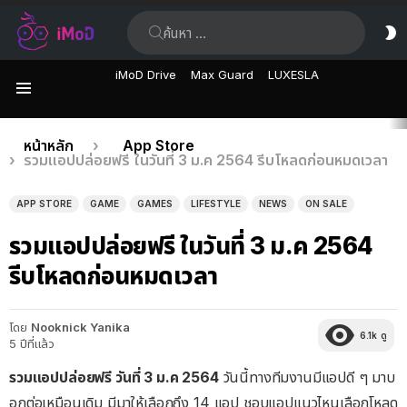
ค้นหา:
ส
ผิ
iMoD Drive
Max Guard
LUXESLA
เมนู
เรื่อง
คุณอยู่ที่นี่:
หน้าหลัก
App Store
รวมแอปปล่อยฟรี ในวันที่ 3 ม.ค 2564 รีบโหลดก่อนหมดเวลา
ล่าสุด
APP STORE
GAME
GAMES
LIFESTYLE
NEWS
ON SALE
รวมแอปปล่อยฟรี ในวันที่ 3 ม.ค 2564
รีบโหลดก่อนหมดเวลา
โดย
Nooknick Yanika
6.1k
ดู
5 ปีที่แล้ว
รวมแอปปล่อยฟรี วันที่ 3 ม.ค 2564
วันนี้ทางทีมงานมีแอปดี ๆ มาบ
อกต่อเหมือนเดิม มีมาให้เลือกถึง 14 แอป ชอบแอปแนวไหนเลือกโหลด