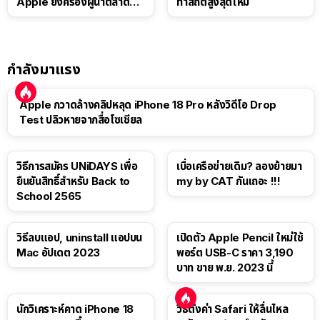
Apple ยังครองผู้นำตลาด
ทำสถิติสูงสุดใหม่
แท็บเล็ต
กำลังมาแรง
Apple กวาดล้างคลิปหลุด iPhone 18 Pro หลังวิดีโอ Drop
Test ปลิวหายจากสื่อโซเชียล
วิธีการสมัคร UNiDAYS เพื่อ
เบื่อเครือข่ายเดิม? ลองย้ายมา
ยืนยันสิทธิ์สำหรับ Back to
my by CAT กันเถอะ !!!
School 2565
วิธีลบแอป, uninstall แอปบน
เปิดตัว Apple Pencil ใหม่ใช้
Mac อัปเดต 2023
พอร์ต USB-C ราคา 3,190
บาท ขาย พ.ย. 2023 นี้
นักวิเคราะห์คาด iPhone 18
วิธีตั้งค่า Safari ให้ลื่นไหล