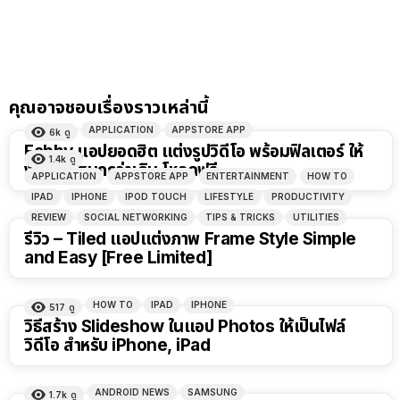
คุณอาจชอบเรื่องราวเหล่านี้
APPLICATION
APPSTORE APP
6k
ดู
Fabby แอปยอดฮิต แต่งรูปวิดีโอ พร้อมฟิลเตอร์ ให้
1.4k
ดู
ง่ายและสนุกกว่าเดิม โหลดฟรี
APPLICATION
APPSTORE APP
ENTERTAINMENT
HOW TO
IPAD
IPHONE
IPOD TOUCH
LIFESTYLE
PRODUCTIVITY
REVIEW
SOCIAL NETWORKING
TIPS & TRICKS
UTILITIES
รีวิว – Tiled แอปแต่งภาพ Frame Style Simple
and Easy [Free Limited]
HOW TO
IPAD
IPHONE
517
ดู
วิธีสร้าง Slideshow ในแอป Photos ให้เป็นไฟล์
วิดีโอ สำหรับ iPhone, iPad
ANDROID NEWS
SAMSUNG
1.7k
ดู