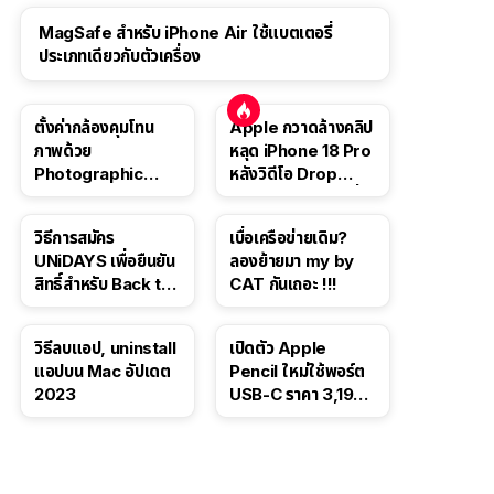
MagSafe สำหรับ iPhone Air ใช้แบตเตอรี่
ประเภทเดียวกับตัวเครื่อง
ตั้งค่ากล้องคุมโทน
Apple กวาดล้างคลิป
ภาพด้วย
หลุด iPhone 18 Pro
Photographic
หลังวิดีโอ Drop
Style ใน iPhone 16,
Test ปลิวหายจากสื่อ
iPhone 16 Pro
โซเชียล
วิธีการสมัคร
เบื่อเครือข่ายเดิม?
UNiDAYS เพื่อยืนยัน
ลองย้ายมา my by
สิทธิ์สำหรับ Back to
CAT กันเถอะ !!!
School 2565
วิธีลบแอป, uninstall
เปิดตัว Apple
แอปบน Mac อัปเดต
Pencil ใหม่ใช้พอร์ต
2023
USB-C ราคา 3,190
บาท ขาย พ.ย. 2023
นี้