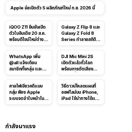
Apple จ่อเปิดตัว 5 ผลิตภัณฑ์ใหม่ ก.ย. 2026 นี้
iQOO Z11 ยืนยันเปิด
Galaxy Z Flip 8 และ
ตัวในอินเดีย 20 ส.ค.
Galaxy Z Fold 8
พร้อมดีไซน์ใหม่ต่าง
Series ทำลายสถิติ
จากรุ่นจีน
ยอดจองในเกาหลีใต้
WhatsApp เพิ่ม
DJI Mic Mini 2S
@all แจ้งเตือน
เปิดตัวแล้วทั่วโลก
สมาชิกทั้งกลุ่ม และอัป
พร้อมการตัดเสียง
เกรดโพลล์สำหรับแช
รบกวนที่อัปเกรดให้ดี
ตกลุ่ม
ยิ่งขึ้นด้วย AI
ศาลไฟเขียวคดีแบบ
วิธีดาวน์โหลดแผนที่
กลุ่ม ฟ้อง Apple
ออฟไลน์บน iPhone,
ระบบจดจำใบหน้าใน
iPad ใช้นำทางได้แม้
Photos อาจเรียกค่า
ไม่มีอินเทอร์เน็ต
เสียหายกว่า 3 หมื่น
ล้านดอลลาร์
กำลังมาแรง