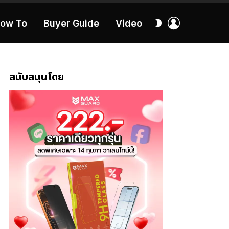
เข้า
สลับ
ow To
Buyer Guide
Video
สู่
ผิว
ระบบ
40:16
สนับสนุนโดย