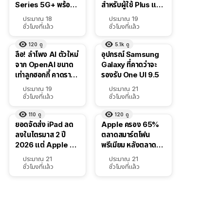
Series 5G+ พร้อม
สำหรับผู้ใช้ Plus และ
ส่วนลดสูงสุด 19,400
Pro และขยาย GPT-
ประมาณ 18
ประมาณ 19
บาท
5.6 Luna ให้ผู้ใช้ฟรี
ชั่วโมงที่แล้ว
ชั่วโมงที่แล้ว
120
ดู
5.1k
ดู
ลือ! ลำโพง AI ตัวใหม่
อุปกรณ์ Samsung
จาก OpenAI ขนาด
Galaxy ที่คาดว่าจะ
เท่าลูกฮอกกี้ คาดราคา
รองรับ One UI 9.5
เริ่มราว 10,000 บาท
ประมาณ 19
ประมาณ 21
ชั่วโมงที่แล้ว
ชั่วโมงที่แล้ว
110
ดู
120
ดู
ยอดจัดส่ง iPad ลด
Apple ครอง 65%
ลงในไตรมาส 2 ปี
ตลาดสมาร์ตโฟน
2026 แต่ Apple ยัง
พรีเมียม หลังตลาดทำ
ครองผู้นำตลาด
สถิติสูงสุดใหม่
ประมาณ 21
ประมาณ 21
แท็บเล็ต
ชั่วโมงที่แล้ว
ชั่วโมงที่แล้ว