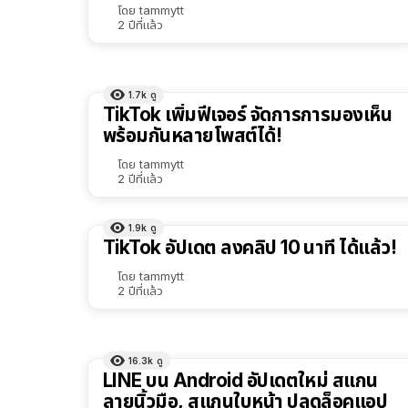
โดย
tammytt
2 ปีที่แล้ว
1.7k
ดู
TikTok เพิ่มฟีเจอร์ จัดการการมองเห็น
พร้อมกันหลายโพสต์ได้!
โดย
tammytt
2 ปีที่แล้ว
1.9k
ดู
TikTok อัปเดต ลงคลิป 10 นาที ได้แล้ว!
โดย
tammytt
2 ปีที่แล้ว
16.3k
ดู
LINE บน Android อัปเดตใหม่ สแกน
ลายนิ้วมือ, สแกนใบหน้า ปลดล็อคแอป