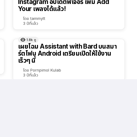
Instagram อัปเดตฟีเจอร์ เพิ่ม Add
Your เพลงได้แล้ว!
โดย
tammytt
3 ปีที่แล้ว
1.8k
ดู
เผยโฉม Assistant with Bard บนสมา
ร์ตโฟน Android เตรียมเปิดให้ใช้งาน
เร็วๆ นี้
โดย
Pornpimol Kulab
3 ปีที่แล้ว
6.3k
ดู
Apple ปล่อย iOS 17.2.1 ให้อัปเดตแล้ว!
โดย
tammytt
3 ปีที่แล้ว
1.6k
ดู