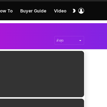
เข้า
สลับ
ow To
Buyer Guide
Video
สู่
ผิว
ระบบ
40:16