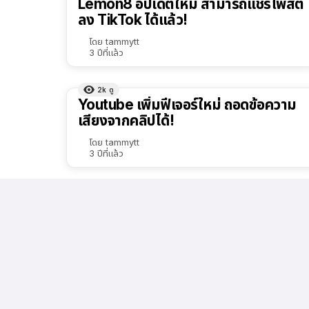
Lemon8 อัปเดตใหม่ สามารถแชร์โพสต์
ลง TikTok ได้แล้ว!
โดย
tammytt
3 ปีที่แล้ว
2k
ดู
Youtube เพิ่มฟีเจอร์ใหม่ ถอดข้อความ
เสียงจากคลิปได้!
โดย
tammytt
3 ปีที่แล้ว
1.6k
ดู
Apple ปิดประตูดาวน์เกรด iOS 17.1.1,
iOS 17.1.2 แล้ว!
โดย
tammytt
3 ปีที่แล้ว
1.3k
ดู