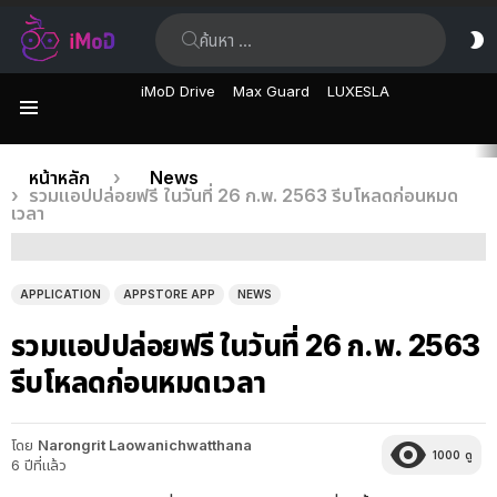
ค้นหา:
ส
ผิ
iMoD Drive
Max Guard
LUXESLA
เมนู
เรื่อง
คุณอยู่ที่นี่:
หน้าหลัก
News
รวมแอปปล่อยฟรี ในวันที่ 26 ก.พ. 2563 รีบโหลดก่อนหมด
ล่าสุด
เวลา
APPLICATION
APPSTORE APP
NEWS
รวมแอปปล่อยฟรี ในวันที่ 26 ก.พ. 2563
รีบโหลดก่อนหมดเวลา
โดย
Narongrit Laowanichwatthana
1000
ดู
6 ปีที่แล้ว