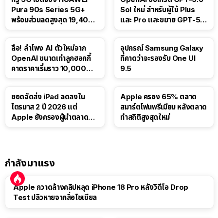
Pura 90s Series 5G+
Sol ใหม่ สำหรับผู้ใช้ Plus
พร้อมส่วนลดสูงสุด 19,400
และ Pro และขยาย GPT-5.6
บาท
Luna ให้ผู้ใช้ฟรี
ลือ! ลำโพง AI ตัวใหม่จาก
อุปกรณ์ Samsung Galaxy
OpenAI ขนาดเท่าลูกฮอกกี้
ที่คาดว่าจะรองรับ One UI
คาดราคาเริ่มราว 10,000
9.5
บาท
ยอดจัดส่ง iPad ลดลงใน
Apple ครอง 65% ตลาด
ไตรมาส 2 ปี 2026 แต่
สมาร์ตโฟนพรีเมียม หลังตลาด
Apple ยังครองผู้นำตลาด
ทำสถิติสูงสุดใหม่
แท็บเล็ต
กำลังมาแรง
Apple กวาดล้างคลิปหลุด iPhone 18 Pro หลังวิดีโอ Drop
Test ปลิวหายจากสื่อโซเชียล