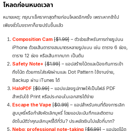
โหลดก่อนหมดเวลา
หมายเหตุ: กรุณาเช็คราคาสุดท้ายก่อนโหลดอีกครั้ง เพราะหากช้าไป
เพียงชั่วโมงราคาก็อาจปรับขึ้นแล้ว
Composition Cam
[$1.99]
– ตัวช่วยสำหรับการถ่ายรูปบน
iPhone ด้วยเส้นตารางสมมาตรหลายรูปแบบ เช่น ตาราง 6 ช่อง,
ตาราง 12 ช่อง หรือเส้นกากบาท เป็นต้น
Safety Note+
[$1.99]
– แอปสร้างโน้ตและป้องกันการเข้า
ถึงโน้ต ด้วยการใส่รหัสผ่านและ Dot Pattern ใช้งานง่าย,
Backup ผ่าน iTunes ได้
HaloPDF
[$0.99]
– แอปแปลงรูปภาพให้เป็นไฟล์ PDF
สำหรับใช้ Print หรือประกอบในเอกสารได้ง่าย
Escape the Vape
[$0.99]
– แอปสำหรับคนที่ต้องการเลิก
สูบบุหรี่หรือกำลังหัดเลิกบุหรี่ โดยแอปจะบันทึกและติดตาม
อัตโนมัติว่าคุณเลิกบุหรี่ได้กี่วัน? ประหยัดเงินไปแล้วกี่บาท?
Nebo: professional note-taking
[$6.99]
– แอปจดโน้ต