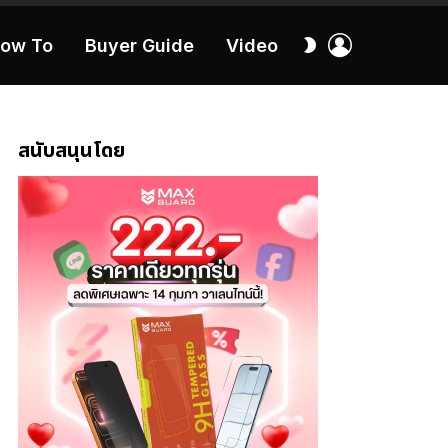
เข้า
สลับ
ow To
Buyer Guide
Video
สู่
ผิว
ระบบ
40:16
สนับสนุนโดย