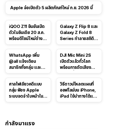
Apple จ่อเปิดตัว 5 ผลิตภัณฑ์ใหม่ ก.ย. 2026 นี้
iQOO Z11 ยืนยันเปิด
Galaxy Z Flip 8 และ
ตัวในอินเดีย 20 ส.ค.
Galaxy Z Fold 8
พร้อมดีไซน์ใหม่ต่าง
Series ทำลายสถิติ
จากรุ่นจีน
ยอดจองในเกาหลีใต้
WhatsApp เพิ่ม
DJI Mic Mini 2S
@all แจ้งเตือน
เปิดตัวแล้วทั่วโลก
สมาชิกทั้งกลุ่ม และอัป
พร้อมการตัดเสียง
เกรดโพลล์สำหรับแช
รบกวนที่อัปเกรดให้ดี
ตกลุ่ม
ยิ่งขึ้นด้วย AI
ศาลไฟเขียวคดีแบบ
วิธีดาวน์โหลดแผนที่
กลุ่ม ฟ้อง Apple
ออฟไลน์บน iPhone,
ระบบจดจำใบหน้าใน
iPad ใช้นำทางได้แม้
Photos อาจเรียกค่า
ไม่มีอินเทอร์เน็ต
เสียหายกว่า 3 หมื่น
ล้านดอลลาร์
กำลังมาแรง