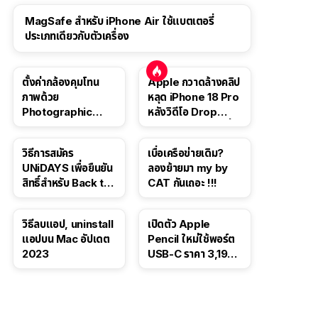
MagSafe สำหรับ iPhone Air ใช้แบตเตอรี่
ประเภทเดียวกับตัวเครื่อง
ตั้งค่ากล้องคุมโทน
Apple กวาดล้างคลิป
ภาพด้วย
หลุด iPhone 18 Pro
Photographic
หลังวิดีโอ Drop
Style ใน iPhone 16,
Test ปลิวหายจากสื่อ
iPhone 16 Pro
โซเชียล
วิธีการสมัคร
เบื่อเครือข่ายเดิม?
UNiDAYS เพื่อยืนยัน
ลองย้ายมา my by
สิทธิ์สำหรับ Back to
CAT กันเถอะ !!!
School 2565
วิธีลบแอป, uninstall
เปิดตัว Apple
แอปบน Mac อัปเดต
Pencil ใหม่ใช้พอร์ต
2023
USB-C ราคา 3,190
บาท ขาย พ.ย. 2023
นี้