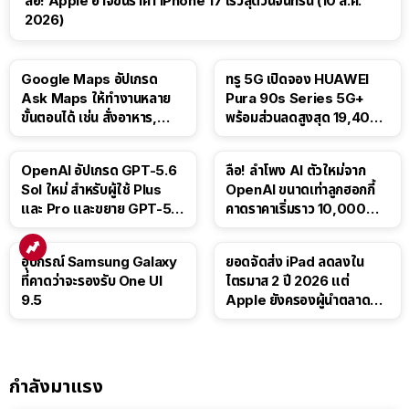
ลือ! Apple อาจขึ้นราคา iPhone 17 เร็วสุดวันจันทร์นี้ (10 ส.ค.
2026)
Google Maps อัปเกรด
ทรู 5G เปิดจอง HUAWEI
Ask Maps ให้ทำงานหลาย
Pura 90s Series 5G+
ขั้นตอนได้ เช่น สั่งอาหาร,
พร้อมส่วนลดสูงสุด 19,400
ติดตามขนส่งสาธารณะ
บาท
OpenAI อัปเกรด GPT-5.6
ลือ! ลำโพง AI ตัวใหม่จาก
Sol ใหม่ สำหรับผู้ใช้ Plus
OpenAI ขนาดเท่าลูกฮอกกี้
และ Pro และขยาย GPT-5.6
คาดราคาเริ่มราว 10,000
Luna ให้ผู้ใช้ฟรี
บาท
อุปกรณ์ Samsung Galaxy
ยอดจัดส่ง iPad ลดลงใน
ที่คาดว่าจะรองรับ One UI
ไตรมาส 2 ปี 2026 แต่
9.5
Apple ยังครองผู้นำตลาด
แท็บเล็ต
กำลังมาแรง