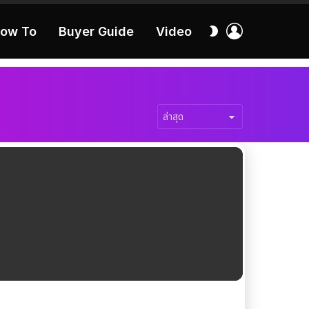
เข้า
สลับ
ow To
Buyer Guide
Video
สู่
ผิว
ระบบ
40:16