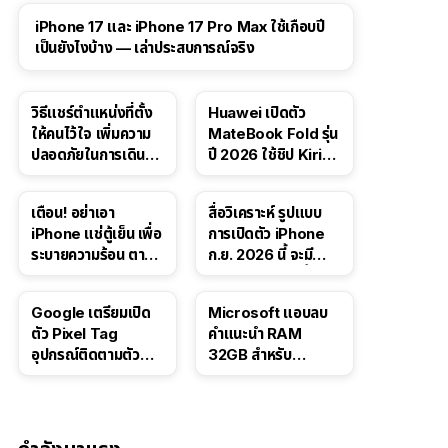
41:47
iPhone 17 และ iPhone 17 Pro Max ใช้เกือบปี
เป็นยังไงบ้าง — เล่าประสบการณ์จริง
วิธีแชร์ตำแหน่งที่ตั้ง
Huawei เปิดตัว
ให้คนไว้ใจ เพิ่มความ
MateBook Fold รุ่น
ปลอดภัยในการเดิน
ปี 2026 ใช้ชิป Kirin
ทาง สำหรับ iPhone,
X90 Plus
iPad
เตือน! อย่าเอา
สื่อวิเคราะห์ รูปแบบ
iPhone แช่ตู้เย็น เพื่อ
การเปิดตัว iPhone
ระบายความร้อน ตาม
ก.ย. 2026 นี้ จะมี
คำแนะนำใน TikTok
“ชีวิตชีวา” มากขึ้น
Google เตรียมเปิด
Microsoft แอบลบ
ตัว Pixel Tag
คำแนะนำ RAM
อุปกรณ์ติดตามตัว
32GB สำหรับ
ราคาเดียวกับ AirTag
Windows 11 ออก
จากเว็บตัวเอง