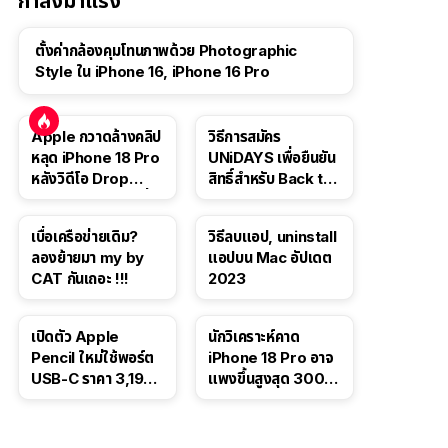
กำลังมาแรง
ตั้งค่ากล้องคุมโทนภาพด้วย Photographic
Style ใน iPhone 16, iPhone 16 Pro
Apple กวาดล้างคลิป
วิธีการสมัคร
หลุด iPhone 18 Pro
UNiDAYS เพื่อยืนยัน
หลังวิดีโอ Drop
สิทธิ์สำหรับ Back to
Test ปลิวหายจากสื่อ
School 2565
โซเชียล
เบื่อเครือข่ายเดิม?
วิธีลบแอป, uninstall
ลองย้ายมา my by
แอปบน Mac อัปเดต
CAT กันเถอะ !!!
2023
เปิดตัว Apple
นักวิเคราะห์คาด
Pencil ใหม่ใช้พอร์ต
iPhone 18 Pro อาจ
USB-C ราคา 3,190
แพงขึ้นสูงสุด 300
บาท ขาย พ.ย. 2023
ดอลลาร์ เริ่มต้นแตะ
นี้
1,399 ดอลลาร์