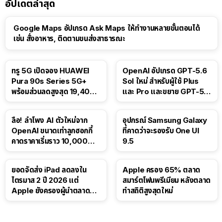
อัปเดตล่าสุด
Google Maps อัปเกรด Ask Maps ให้ทำงานหลายขั้นตอนได้
เช่น สั่งอาหาร, ติดตามขนส่งสาธารณะ
ทรู 5G เปิดจอง HUAWEI
OpenAI อัปเกรด GPT-5.6
Pura 90s Series 5G+
Sol ใหม่ สำหรับผู้ใช้ Plus
พร้อมส่วนลดสูงสุด 19,400
และ Pro และขยาย GPT-5.6
บาท
Luna ให้ผู้ใช้ฟรี
ลือ! ลำโพง AI ตัวใหม่จาก
อุปกรณ์ Samsung Galaxy
OpenAI ขนาดเท่าลูกฮอกกี้
ที่คาดว่าจะรองรับ One UI
คาดราคาเริ่มราว 10,000
9.5
บาท
ยอดจัดส่ง iPad ลดลงใน
Apple ครอง 65% ตลาด
ไตรมาส 2 ปี 2026 แต่
สมาร์ตโฟนพรีเมียม หลังตลาด
Apple ยังครองผู้นำตลาด
ทำสถิติสูงสุดใหม่
แท็บเล็ต