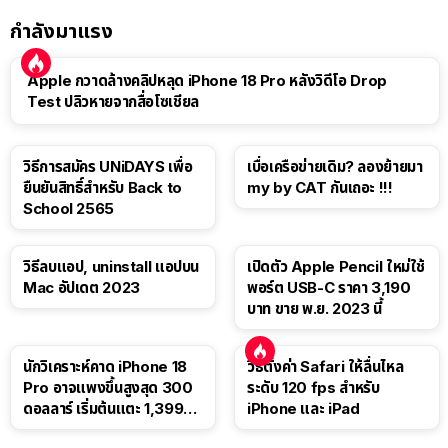
กำลังมาแรง
Apple กวาดล้างคลิปหลุด iPhone 18 Pro หลังวิดีโอ Drop
Test ปลิวหายจากสื่อโซเชียล
วิธีการสมัคร UNiDAYS เพื่อ
เบื่อเครือข่ายเดิม? ลองย้ายมา
ยืนยันสิทธิ์สำหรับ Back to
my by CAT กันเถอะ !!!
School 2565
วิธีลบแอป, uninstall แอปบน
เปิดตัว Apple Pencil ใหม่ใช้
Mac อัปเดต 2023
พอร์ต USB-C ราคา 3,190
บาท ขาย พ.ย. 2023 นี้
นักวิเคราะห์คาด iPhone 18
วิธีตั้งค่า Safari ให้ลื่นไหล
Pro อาจแพงขึ้นสูงสุด 300
ระดับ 120 fps สำหรับ
ดอลลาร์ เริ่มต้นแตะ 1,399
iPhone และ iPad
ดอลลาร์