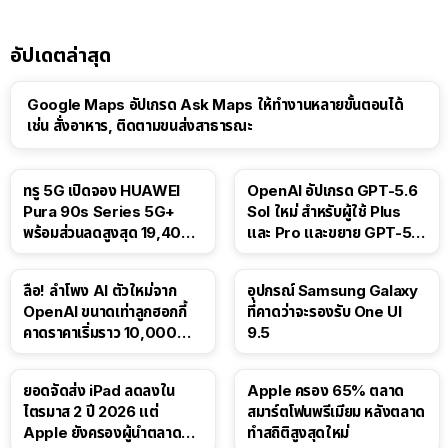
อัปเดตล่าสุด
Google Maps อัปเกรด Ask Maps ให้ทำงานหลายขั้นตอนได้
เช่น สั่งอาหาร, ติดตามขนส่งสาธารณะ
ทรู 5G เปิดจอง HUAWEI
OpenAI อัปเกรด GPT-5.6
Pura 90s Series 5G+
Sol ใหม่ สำหรับผู้ใช้ Plus
พร้อมส่วนลดสูงสุด 19,400
และ Pro และขยาย GPT-5.6
บาท
Luna ให้ผู้ใช้ฟรี
ลือ! ลำโพง AI ตัวใหม่จาก
อุปกรณ์ Samsung Galaxy
OpenAI ขนาดเท่าลูกฮอกกี้
ที่คาดว่าจะรองรับ One UI
คาดราคาเริ่มราว 10,000
9.5
บาท
ยอดจัดส่ง iPad ลดลงใน
Apple ครอง 65% ตลาด
ไตรมาส 2 ปี 2026 แต่
สมาร์ตโฟนพรีเมียม หลังตลาด
Apple ยังครองผู้นำตลาด
ทำสถิติสูงสุดใหม่