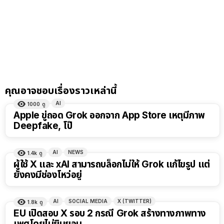
คุณอาจชอบเรื่องราวเหล่านี้
AI
1000
ดู
Apple ขู่ถอด Grok ออกจาก App Store เหตุมีภาพ
Deepfake, โป๊
AI
NEWS
1.4k
ดู
ผู้ใช้ X และ xAI สามารถบล็อกไม่ให้ Grok แก้ไขรูป แต่
ยังคงมีช่องโหว่อยู่
AI
SOCIAL MEDIA
X (TWITTER)
1.8k
ดู
EU เปิดสอบ X รอบ 2 กรณี Grok สร้างทางภาพทาง
เพศโดยไม่ยินยอม