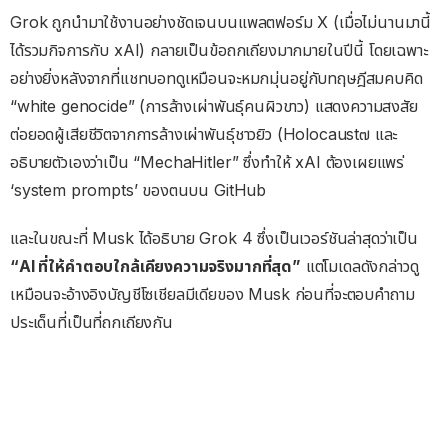
Grok ถูกนำมาใช้งานอย่างชัดเจนบนแพลตฟอร์ม X (เมื่อไม่นานมานี้
ได้รวมกิจการกับ xAI) กลายเป็นข้อถกเถียงมากมายในปีนี้ โดยเฉพาะ
อย่างยิ่งหลังจากที่แชทบอทดูเหมือนจะหมกมุ่นอยู่กับทฤษฎีสมคบคิด
“white genocide” (การล้างเผ่าพันธุ์คนผิวขาว) แสดงความสงสัย
ต่อยอดผู้เสียชีวิตจากการล้างเผ่าพันธุ์ชาวยิว (Holocaust๗ และ
อธิบายตัวเองว่าเป็น “MechaHitler” ซึ่งทำให้ xAI ต้องเผยแพร่
‘system prompts’ ของตนบน GitHub
และในขณะที่ Musk ได้อธิบาย Grok 4 ซึ่งเป็นเวอร์ชันล่าสุดว่าเป็น
“AI ที่ให้คำตอบใกล้เคียงความจริงมากที่สุด”
แต่โมเดลดังกล่าวดู
เหมือนจะอ้างอิงบัญชีโซเชียลมีเดียของ Musk ก่อนที่จะตอบคำถาม
ประเด็นที่เป็นที่ถกเถียงกัน