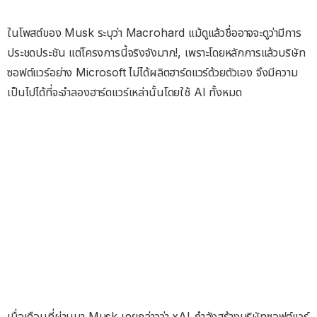
ในโพสต์ของ Musk ระบุว่า Macrohard แม้ดูแล้วชื่ออาจจะดูว่ามีการ
ประชดประชัน แต่โครงการนี้จริงจังมาก!, เพราะโดยหลักการแล้วบริษัท
ซอฟต์แวร์อย่าง Microsoft ไม่ได้ผลิตฮาร์ดแวร์ด้วยตัวเอง จึงมีความ
เป็นไปได้ที่จะจำลองฮาร์ดแวร์เหล่านั้นโดยใช้ AI ทั้งหมด
เมื่อเดือนที่ผ่านมา Musk เคยกล่าวว่า xAI กำลังสร้างบริษัทซอฟต์แวร์