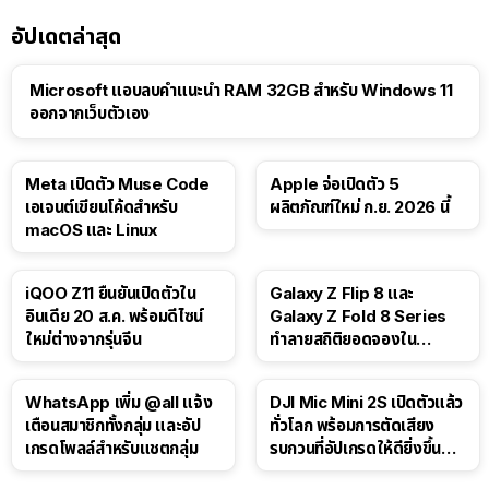
อัปเดตล่าสุด
Microsoft แอบลบคำแนะนำ RAM 32GB สำหรับ Windows 11
ออกจากเว็บตัวเอง
Meta เปิดตัว Muse Code
Apple จ่อเปิดตัว 5
เอเจนต์เขียนโค้ดสำหรับ
ผลิตภัณฑ์ใหม่ ก.ย. 2026 นี้
macOS และ Linux
iQOO Z11 ยืนยันเปิดตัวใน
Galaxy Z Flip 8 และ
อินเดีย 20 ส.ค. พร้อมดีไซน์
Galaxy Z Fold 8 Series
ใหม่ต่างจากรุ่นจีน
ทำลายสถิติยอดจองใน
เกาหลีใต้
WhatsApp เพิ่ม @all แจ้ง
DJI Mic Mini 2S เปิดตัวแล้ว
เตือนสมาชิกทั้งกลุ่ม และอัป
ทั่วโลก พร้อมการตัดเสียง
เกรดโพลล์สำหรับแชตกลุ่ม
รบกวนที่อัปเกรดให้ดียิ่งขึ้น
ด้วย AI