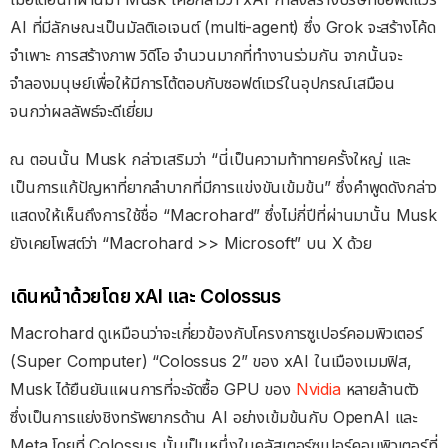
AI ที่มีลักษณะเป็นมัลติเอเจนต์ (multi-agent) ซึ่ง Grok จะสร้างโค้ด
จำเพาะ การสร้างภาพ วิดีโอ จำนวนมากที่ทำงานร่วมกัน จากนั้นจะ
จำลองมนุษย์เพื่อให้มีการโต้ตอบกับซอฟต์แวร์ในอุปกรณ์เสมือน
จนกว่าผลลัพธ์จะดีเยี่ยม
ณ ตอนนั้น Musk กล่าวเสริมว่า “นี่เป็นความท้าทายครั้งใหญ่ และ
เป็นการแก้ปัญหาที่ยากลำบากที่มีการแข่งขันเข้มข้น” ซึ่งคำพูดดังกล่าว
แสดงให้เห็นถึงการใช้ชื่อ “Macrohard” ซึ่งไม่กี่ปีที่ผ่านมานั้น Musk
ยังเคยโพสต์ว่า “Macrohard >> Microsoft” บน X ด้วย
เดินหน้าด้วยโดย xAI และ Colossus
Macrohard ดูเหมือนว่าจะเกี่ยวข้องกับโครงการซูเปอร์คอมพิวเตอร์
(Super Computer) “Colossus 2” ของ xAI ในเมืองเมมฟิส,
Musk ได้ยืนยันแผนการที่จะจัดซื้อ GPU ของ
Nvidia
หลายล้านตัว
ซึ่งเป็นการแย่งชิงทรัพยากรด้าน AI อย่างเข้มข้นกับ OpenAI และ
Meta โดยที่ Colossus นั้นเป็นหนึ่งในคลัสเตอร์ซูเปอร์คอมพิวเตอร์ที่