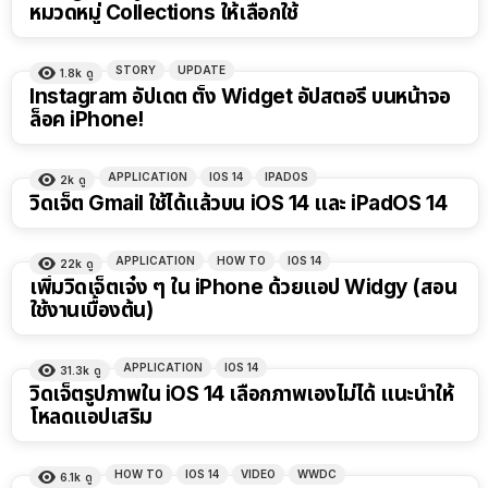
หมวดหมู่ Collections ให้เลือกใช้
STORY
UPDATE
1.8k
ดู
Instagram อัปเดต ตั้ง Widget อัปสตอรี่ บนหน้าจอ
ล็อค iPhone!
APPLICATION
IOS 14
IPADOS
2k
ดู
วิดเจ็ต Gmail ใช้ได้แล้วบน iOS 14 และ iPadOS 14
APPLICATION
HOW TO
IOS 14
22k
ดู
เพิ่มวิดเจ็ตเจ๋ง ๆ ใน iPhone ด้วยแอป Widgy (สอน
ใช้งานเบื้องต้น)
APPLICATION
IOS 14
31.3k
ดู
วิดเจ็ตรูปภาพใน iOS 14 เลือกภาพเองไม่ได้ แนะนำให้
โหลดแอปเสริม
HOW TO
IOS 14
VIDEO
WWDC
6.1k
ดู