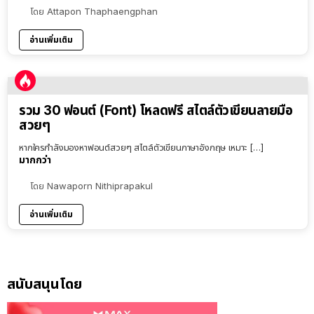
โดย
Attapon Thaphaengphan
อ่านเพิ่มเติม
รวม 30 ฟอนต์ (Font) โหลดฟรี สไตล์ตัวเขียนลายมือ
สวยๆ
หากใครกำลังมองหาฟอนต์สวยๆ สไตล์ตัวเขียนภาษาอังกฤษ เหมาะ […]
มากกว่า
โดย
Nawaporn Nithiprapakul
อ่านเพิ่มเติม
สนับสนุนโดย