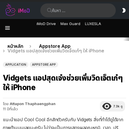
ค้นหา:
ส
ผิ
iMoD Drive
Max Guard
LUXESLA
เมนู
เรื่อง
คุณอยู่ที่นี่:
หน้าหลัก
Appstore App
Vidgets แอปสุดเจ๋งช่วยเพิ่มวิดเจ็ตเก๋ๆ ให้ iPhone
ล่าสุด
APPLICATION
APPSTORE APP
Vidgets แอปสุดเจ๋งช่วยเพิ่มวิดเจ็ตเก๋ๆ
ให้ iPhone
โดย
Attapon Thaphaengphan
7.3k
ดู
11 ปีที่แล้ว
แนะนำแอป Cool Cool อีกสักตัวครับกับ Vidgets สิ่งที่ทำได้ดูได้จาก
ภาพด้านบนเลยนะครับ ไม่ว่าจะเป็นการแสดงผลอุณหภูมิ, เวลา, ปริ