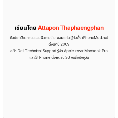
เขียนโดย
Attapon Thaphaengphan
ศิษย์เก่าวิศวกรรมคอมพิวเตอร์ ม. ขอนแก่น ผู้ก่อตั้ง iPhoneMod.net
ตั้งแต่ปี 2009
อดีต Dell Technical Support รู้จัก ​Apple เพราะ Macbook Pro
และใช้ iPhone ตั้งแต่รุ่น 3G จนถึงปัจจุบัน