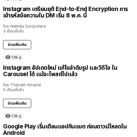
Instagram เตรียมยุติ End-to-End Encryption การ
เข้ารหัสข้อความใน DM เริ่ม 8 พ.ค. นี้
โดย
Nattida Suriyodara
3 เดือนที่แล้ว
อ่านเพิ่มเติม
1.6k
ดู
Instagram อัปเดตใหม่ แก้ไขลำดับรูป และวิดีโอ ใน
Carousel ได้ แม้จะโพสต์ไปแล้ว
โดย
Thitirath Kinaret
5 เดือนที่แล้ว
อ่านเพิ่มเติม
1.3k
ดู
Google Play เริ่มเตือนแอปกินแบต ก่อนดาวน์โหลดใน
Android