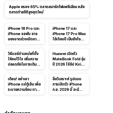
Apple ครอง 65% ตลาดสมาร์ตโฟนพรีเมียม หลัง
ตลาดทำสถิติสูงสุดใหม่
41:47
iPhone 18 Pro และ
iPhone 17 และ
iPhone จอพับ อาจ
iPhone 17 Pro Max
ของขาดช่วงเปิดขาย
ใช้เกือบปี เป็นยังไง
จากปัญหา DRAM
บ้าง — เล่า
ประสบการณ์จริง
วิธีแชร์ตำแหน่งที่ตั้ง
Huawei เปิดตัว
ให้คนไว้ใจ เพิ่มความ
MateBook Fold รุ่น
ปลอดภัยในการเดิน
ปี 2026 ใช้ชิป Kirin
ทาง สำหรับ iPhone,
X90 Plus
iPad
เตือน! อย่าเอา
สื่อวิเคราะห์ รูปแบบ
iPhone แช่ตู้เย็น เพื่อ
การเปิดตัว iPhone
ระบายความร้อน ตาม
ก.ย. 2026 นี้ จะมี
คำแนะนำใน TikTok
“ชีวิตชีวา” มากขึ้น