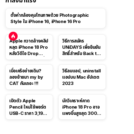
กำลังมาแรง
ตั้งค่ากล้องคุมโทนภาพด้วย Photographic
Style ใน iPhone 16, iPhone 16 Pro
Apple กวาดล้างคลิป
วิธีการสมัคร
หลุด iPhone 18 Pro
UNiDAYS เพื่อยืนยัน
หลังวิดีโอ Drop
สิทธิ์สำหรับ Back to
Test ปลิวหายจากสื่อ
School 2565
โซเชียล
เบื่อเครือข่ายเดิม?
วิธีลบแอป, uninstall
ลองย้ายมา my by
แอปบน Mac อัปเดต
CAT กันเถอะ !!!
2023
เปิดตัว Apple
นักวิเคราะห์คาด
Pencil ใหม่ใช้พอร์ต
iPhone 18 Pro อาจ
USB-C ราคา 3,190
แพงขึ้นสูงสุด 300
บาท ขาย พ.ย. 2023
ดอลลาร์ เริ่มต้นแตะ
นี้
1,399 ดอลลาร์