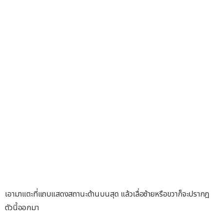
เอามาแตะที่แถบแสดงสถานะด้านบนสุด แล้วเลื่อซ้ายหรือขวาก็จะปรากฎ
ตัวนี้ออกมา