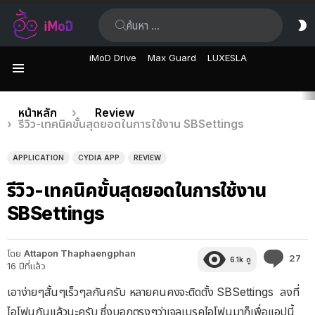
ค้นหา:
ส
ผิ
iMoD Drive
Max Guard
LUXESLA
เมนู
เรื่อง
คุณอยู่ที่นี่:
หน้าหลัก
Review
รีวิว-เทคนิคขั้นสุดยอดในการใช้งาน SBSettings
ล่าสุด
APPLICATION
CYDIA APP
REVIEW
รีวิว-เทคนิคขั้นสุดยอดในการใช้งาน
SBSettings
โดย
Attapon Thaphaengphan
คว
27
6.1k
ดู
16 ปีที่แล้ว
คิด
เห็
เอาง่ายๆสั้นๆเร็วๆลกันครับ หลายคนคงจะติดตั้ง SBSettings ลงที่
ไอโฟนกันแล้วนะครับ ซึ่งบอกตรงๆว่าเจลเบรคไอโฟนมาก็เพื่อแอปนี้