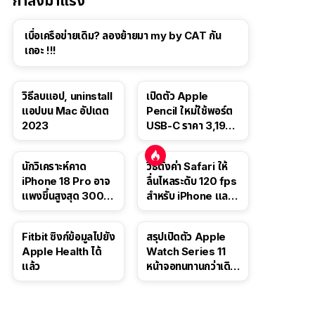
กำลังมาแรง
เบื่อเครือข่ายเดิม? ลองย้ายมา my by CAT กัน
เถอะ !!!
วิธีลบแอป, uninstall
เปิดตัว Apple
แอปบน Mac อัปเดต
Pencil ใหม่ใช้พอร์ต
2023
USB-C ราคา 3,190
บาท ขาย พ.ย. 2023
นี้
นักวิเคราะห์คาด
วิธีตั้งค่า Safari ให้
iPhone 18 Pro อาจ
ลื่นไหลระดับ 120 fps
แพงขึ้นสูงสุด 300
สำหรับ iPhone และ
ดอลลาร์ เริ่มต้นแตะ
iPad
1,399 ดอลลาร์
Fitbit ซิงก์ข้อมูลไปยัง
สรุปเปิดตัว Apple
Apple Health ได้
Watch Series 11
แล้ว
หน้าจอทนทานกว่าเดิม
2 เท่า เน้นฟีเจอร์
สุขภาพ