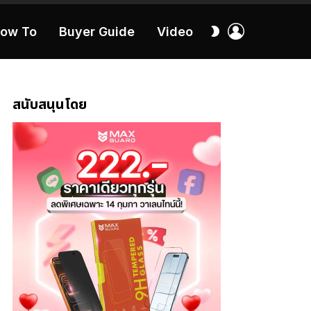
เข้า
สลับ
ow To
Buyer Guide
Video
สู่
ผิว
ระบบ
40:16
ธ
สนับสนุนโดย