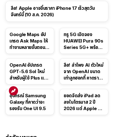
ลือ! Apple อาจขึ้นราคา iPhone 17 เร็วสุดวัน
จันทร์นี้ (10 ส.ค. 2026)
Google Maps อัป
ทรู 5G เปิดจอง
เกรด Ask Maps ให้
HUAWEI Pura 90s
ทำงานหลายขั้นตอนได้
Series 5G+ พร้อม
เช่น สั่งอาหาร,
ส่วนลดสูงสุด 19,400
ติดตามขนส่ง
บาท
OpenAI อัปเกรด
ลือ! ลำโพง AI ตัวใหม่
สาธารณะ
GPT-5.6 Sol ใหม่
จาก OpenAI ขนาด
สำหรับผู้ใช้ Plus และ
เท่าลูกฮอกกี้ คาดราคา
Pro และขยาย GPT-
เริ่มราว 10,000 บาท
5.6 Luna ให้ผู้ใช้ฟรี
อุปกรณ์ Samsung
ยอดจัดส่ง iPad ลด
Galaxy ที่คาดว่าจะ
ลงในไตรมาส 2 ปี
รองรับ One UI 9.5
2026 แต่ Apple ยัง
ครองผู้นำตลาด
แท็บเล็ต