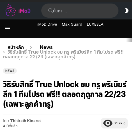
ค้นหา:
ส
ผิ
iMoD Drive
Max Guard
LUXESLA
เมนู
เรื่อง
คุณอยู่ที่นี่:
หน้าหลัก
News
วิธีรับสิทธิ์ True Unlock ชม ทรู พรีเมียร์ลีก 1 ทีมโปรด ฟรี!!
ล่าสุด
ตลอดฤดูกาล 22/23 (เฉพาะลูกค้าทรู)
NEWS
วิธีรับสิทธิ์ True Unlock ชม ทรู พรีเมียร์
ลีก 1 ทีมโปรด ฟรี!! ตลอดฤดูกาล 22/23
(เฉพาะลูกค้าทรู)
โดย
Thitirath Kinaret
21.2k
ดู
4 ปีที่แล้ว