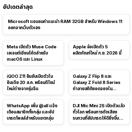
อัปเดตล่าสุด
Microsoft แอบลบคำแนะนำ RAM 32GB สำหรับ Windows 11
ออกจากเว็บตัวเอง
Meta เปิดตัว Muse Code
Apple จ่อเปิดตัว 5
เอเจนต์เขียนโค้ดสำหรับ
ผลิตภัณฑ์ใหม่ ก.ย. 2026 นี้
macOS และ Linux
iQOO Z11 ยืนยันเปิดตัวใน
Galaxy Z Flip 8 และ
อินเดีย 20 ส.ค. พร้อมดีไซน์
Galaxy Z Fold 8 Series
ใหม่ต่างจากรุ่นจีน
ทำลายสถิติยอดจองใน
เกาหลีใต้
WhatsApp เพิ่ม @all แจ้ง
DJI Mic Mini 2S เปิดตัวแล้ว
เตือนสมาชิกทั้งกลุ่ม และอัป
ทั่วโลก พร้อมการตัดเสียง
เกรดโพลล์สำหรับแชตกลุ่ม
รบกวนที่อัปเกรดให้ดียิ่งขึ้น
ด้วย AI