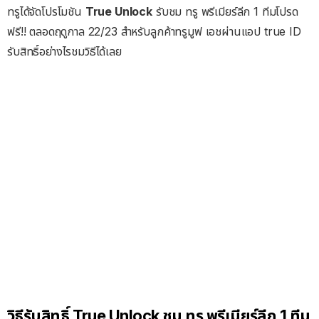
ทรูได้จัดโปรโมชัน
True Unlock
รับชม ทรู พรีเมียร์ลีก 1 ทีมโปรด
ฟรี!! ตลอดฤดูกาล 22/23 สำหรับลูกค้าทรูมูฟ เอชผ่านแอป true ID
รับสิทธิ์อย่างไรชมวิธีได้เลย
วิธีรับสิทธิ์ True Unlock ชม ทรู พรีเมียร์ลีก 1 ทีม