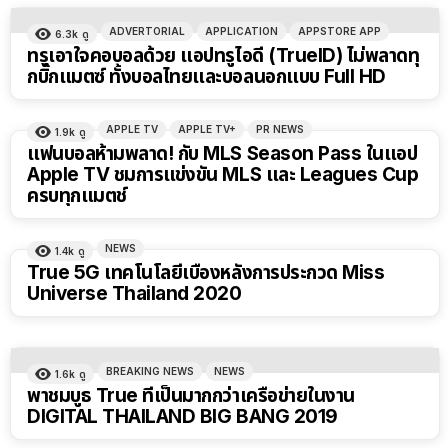
ADVERTORIAL
APPLICATION
APPSTORE APP
6.3k
ดู
ทรูเอาใจคอบอลด้วย แอปทรูไอดี (TrueID) ไม่พลาดทุ
กบิ๊กแมตซ์ ทั้งบอลไทยและบอลนอกแบบ Full HD
APPLE TV
APPLE TV+
PR NEWS
1.9k
ดู
แฟนบอลห้ามพลาด! กับ MLS Season Pass ในแอป
Apple TV ชมการแข่งขัน MLS และ Leagues Cup
ครบทุกแมตช์
NEWS
1.4k
ดู
True 5G เทคโนโลยีเบื้องหลังการประกวด Miss
Universe Thailand 2020
BREAKING NEWS
NEWS
1.6k
ดู
พาชมบูธ True ที่เป็นมากกว่าเครือข่ายในงาน
DIGITAL THAILAND BIG BANG 2019