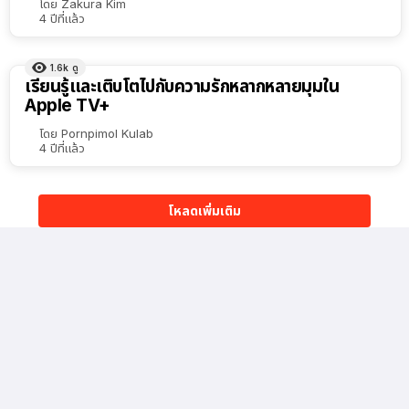
โดย
Zakura Kim
4 ปีที่แล้ว
1.6k
ดู
เรียนรู้และเติบโตไปกับความรักหลากหลายมุมใน
Apple TV+
โดย
Pornpimol Kulab
4 ปีที่แล้ว
โหลดเพิ่มเติม
เรื่องล่าสุด
110
ดู
ลือ! Apple อาจขึ้นราคา iPhone 17 เร็วสุดวันจันทร์นี้ (10 ส.ค.