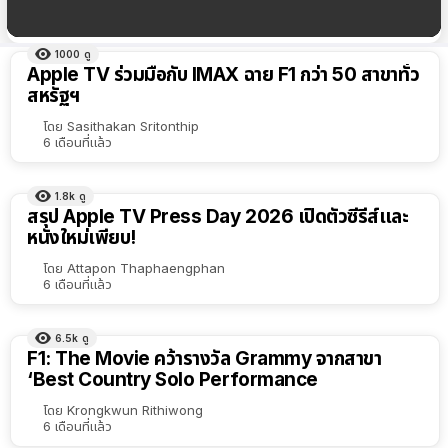
tvOS 26.4 เพิ่ม 3 ฟีเจอร์ใหม่สำหรับ Apple TV 4K
1000
ดู
ผลลัพธ์
Apple TV ร่วมมือกับ IMAX ฉาย F1 กว่า 50 สาขาทั่ว
ทั้งหมด
สหรัฐฯ
เรียง
โดย
Sasithakan Sritonthip
6 เดือนที่แล้ว
ตาม
ตัว
1.8k
ดู
เลือก
สรุป Apple TV Press Day 2026 เปิดตัวซีรีส์และ
หนังใหม่เพียบ!
โดย
Attapon Thaphaengphan
6 เดือนที่แล้ว
6.5k
ดู
F1: The Movie คว้ารางวัล Grammy จากสาขา
‘Best Country Solo Performance
โดย
Krongkwun Rithiwong
6 เดือนที่แล้ว