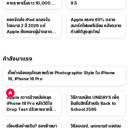
คาดราคาเริ่มราว 10,000
9.5
บาท
ยอดจัดส่ง iPad ลดลงใน
Apple ครอง 65% ตลาด
ไตรมาส 2 ปี 2026 แต่
สมาร์ตโฟนพรีเมียม หลังตลาด
Apple ยังครองผู้นำตลาด
ทำสถิติสูงสุดใหม่
แท็บเล็ต
กำลังมาแรง
ตั้งค่ากล้องคุมโทนภาพด้วย Photographic Style ใน iPhone
16, iPhone 16 Pro
Apple กวาดล้างคลิปหลุด
วิธีการสมัคร UNiDAYS เพื่อ
iPhone 18 Pro หลังวิดีโอ
ยืนยันสิทธิ์สำหรับ Back to
Drop Test ปลิวหายจากสื่อ
School 2565
โซเชียล
เบื่อเครือข่ายเดิม? ลองย้ายมา
วิธีลบแอป, uninstall แอปบน