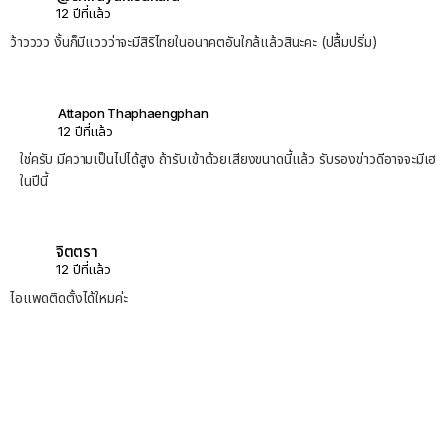
12 ปีที่แล้ว
ว้าวววว งั้นก็มีแววว่าจะมีสิริไทยในอนาคตอันใกล้แล้วสินะคะ (ปลื้มปริ่ม)
Attapon Thaphaengphan
12 ปีที่แล้ว
ใช่ครับ มีความเป็นไปได้สูง ถ้ารับเข้าด้วยเสียงขนาดนี้แล้ว รับรองข่าวดีอาจจะมีเฮ
ในปีนี้
จิตตรา
12 ปีที่แล้ว
ไอแพดติดตั้งได้ใหมค่ะ