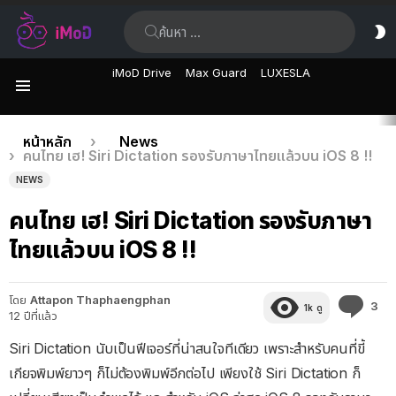
ค้นหา:
ส
ผิ
iMoD Drive
Max Guard
LUXESLA
เมนู
เรื่อง
คุณอยู่ที่นี่:
หน้าหลัก
News
คนไทย เฮ! Siri Dictation รองรับภาษาไทยแล้วบน iOS 8 !!
ล่าสุด
NEWS
คนไทย เฮ! Siri Dictation รองรับภาษา
ไทยแล้วบน iOS 8 !!
โดย
Attapon Thaphaengphan
คว
3
1k
ดู
12 ปีที่แล้ว
คิด
เห็
Siri Dictation นับเป็นฟีเจอร์ที่น่าสนใจทีเดียว เพราะสำหรับคนที่ขี้
เกียจพิมพ์ยาวๆ ก็ไม่ต้องพิมพ์อีกต่อไป เพียงใช้ Siri Dictation ก็