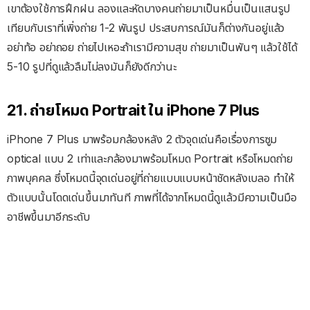
เขาต้องใช้การฝึกฝน ลองและหัดบางคนถ่ายมาเป็นหมื่นเป็นแสนรูป
เทียบกับเราที่เพิ่งถ่าย 1-2 พันรูป ประสบการณ์มันก็ต่างกันอยู่แล้ว
อย่าท้อ อย่าถอย ถ่ายไปเหอะถ้าเรามีความสุข ถ่ายมาเป็นพันๆ แล้วใช้ได้
5-10 รูปที่ดูแล้วลืมไม่ลงมันก็ยังดีกว่านะ
21. ถ่ายโหมด Portrait ใน iPhone 7 Plus
iPhone 7 Plus มาพร้อมกล้องหลัง 2 ตัวจุดเด่นคือเรื่องการซูม
optical แบบ 2 เท่าและกล้องมาพร้อมโหมด Portrait หรือโหมดถ่าย
ภาพบุคคล ซึ่งโหมดนี้จุดเด่นอยู่ที่ถ่ายแบบแบบหน้าชัดหลังเบลอ ทำให้
ตัวแบบนั้นโดดเด่นขึ้นมาทันที ภาพที่ได้จากโหมดนี้ดูแล้วมีความเป็นมือ
อาชีพขึ้นมาอีกระดับ