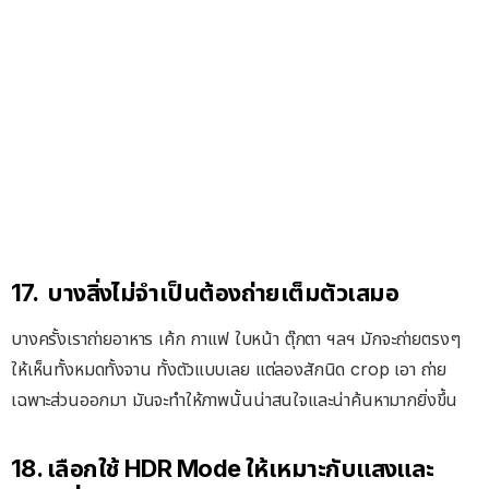
17. บางสิ่งไม่จำเป็นต้องถ่ายเต็มตัวเสมอ
บางครั้งเราถ่ายอาหาร เค้ก กาแฟ ใบหน้า ตุ๊กตา ฯลฯ มักจะถ่ายตรงๆ
ให้เห็นทั้งหมดทั้งจาน ทั้งตัวแบบเลย แต่ลองสักนิด crop เอา ถ่าย
เฉพาะส่วนออกมา มันจะทำให้ภาพนั้นน่าสนใจและน่าค้นหามากยิ่งขึ้น
18. เลือกใช้ HDR Mode ให้เหมาะกับแสงและ