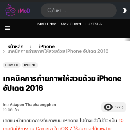
ค้นหา:
ส
ผิ
iMoD Drive
Max Guard
LUXESLA
เมนู
เรื่อง
คุณอยู่ที่นี่:
หน้าหลัก
iPhone
เทคนิคการถ่ายภาพให้สวยด้วย iPhone อัปเดต 2016
ล่าสุด
HOW TO
IPHONE
เทคนิคการถ่ายภาพให้สวยด้วย iPhone
อัปเดต 2016
โดย
Attapon Thaphaengphan
37k
ดู
10 ปีที่แล้ว
เคยแนะนำเทคนิคการถ่ายภาพบน iPhone ไปบ้างแล้วไม่ว่าจะเป็น
10
เทคนิคใช้การงาน Camera ใน iOS 7 ให้สนุกและได้ภาพสวย
,