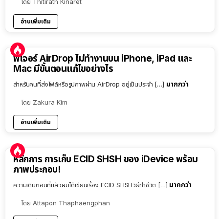
โดย
Thitirath Kinaret
อ่านเพิ่มเติม
ฟีเจอร์ AirDrop ไม่ทำงานบน iPhone, iPad และ
Mac มีขั้นตอนแก้ไขอย่างไร
มากกว่า
สำหรับคนที่ส่งไฟล์หรือรูปภาพผ่าน AirDrop อยู่เป็นประจำ […]
โดย
Zakura Kim
อ่านเพิ่มเติม
หลักการ การเก็บ ECID SHSH ของ iDevice พร้อม
ภาพประกอบ!
มากกว่า
ความเดิมตอนที่แล้วผมได้เขียนเรื่อง ECID SHSHวิธีทำชีวิต […]
โดย
Attapon Thaphaengphan