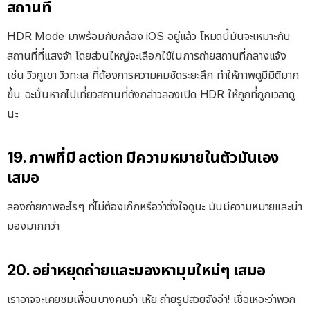
สถานที่
HDR Mode มาพร้อมกับกล้อง iOS อยู่แล้ว โหมดนี้มันจะเหมาะกับ
สถานที่ที่แสงจ้า โดยส่วนใหญ่จะเลือกใช้ในการถ่ายสถานที่กลางแจ้ง
เช่น วิวภูเขา วิวทะเล ที่ต้องการความคมชัดระยะลึก ทำให้ภาพดูมีมิติมาก
ขึ้น ฉะนั้นหากไปเที่ยวสถานที่ดังกล่าวลองเปิด HDR ให้ถูกที่ถูกเวลาดู
นะ
19. ภาพที่มี action มีความหมายในตัวมันเอง
เสมอ
ลองถ่ายภาพอะไรๆ ที่ไม่ต้องเก๊กหรือว่าตั้งใจดูนะ มันมีความหมายและน่า
มองมากกว่า
20. อย่าหยุดถ่ายและมองหามุมใหม่ๆ เสมอ
เราอาจจะเคยชมเพื่อนบางคนว่า เห้ย ถ่ายรูปสวยจังอ่า! เชื่อเหอะว่าพวก