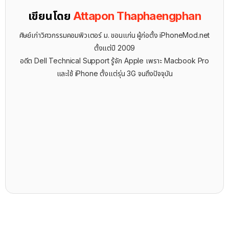
เขียนโดย
Attapon Thaphaengphan
ศิษย์เก่าวิศวกรรมคอมพิวเตอร์ ม. ขอนแก่น ผู้ก่อตั้ง iPhoneMod.net
ตั้งแต่ปี 2009
อดีต Dell Technical Support รู้จัก ​Apple เพราะ Macbook Pro
และใช้ iPhone ตั้งแต่รุ่น 3G จนถึงปัจจุบัน