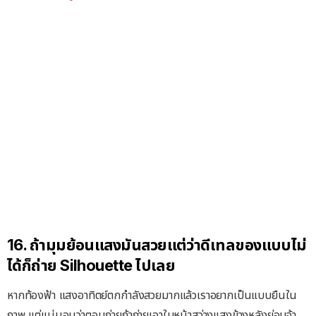
16. ถ้ามุมย้อนแสงมันสวยแต่ว่าดีเทลของแบบไม่
ได้ก็ถ่าย Silhouette ไปเลย
หากท้องฟ้า แสงอาทิตย์ตกกำลังสวยมากแล้วเราอยากเป็นแบบยืนใน
ภาพ แต่แน่นอนว่าตอนถ่ายถ้าถ่ายเอาใบหน้าสว่างแสงข้างหลังย่อมจ้า