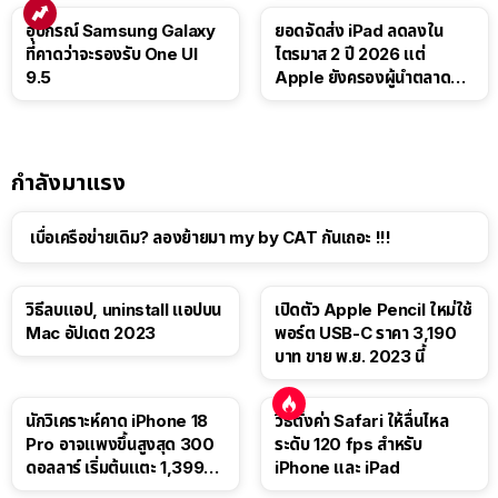
อุปกรณ์ Samsung Galaxy
ยอดจัดส่ง iPad ลดลงใน
ที่คาดว่าจะรองรับ One UI
ไตรมาส 2 ปี 2026 แต่
9.5
Apple ยังครองผู้นำตลาด
แท็บเล็ต
กำลังมาแรง
เบื่อเครือข่ายเดิม? ลองย้ายมา my by CAT กันเถอะ !!!
วิธีลบแอป, uninstall แอปบน
เปิดตัว Apple Pencil ใหม่ใช้
Mac อัปเดต 2023
พอร์ต USB-C ราคา 3,190
บาท ขาย พ.ย. 2023 นี้
นักวิเคราะห์คาด iPhone 18
วิธีตั้งค่า Safari ให้ลื่นไหล
Pro อาจแพงขึ้นสูงสุด 300
ระดับ 120 fps สำหรับ
ดอลลาร์ เริ่มต้นแตะ 1,399
iPhone และ iPad
ดอลลาร์